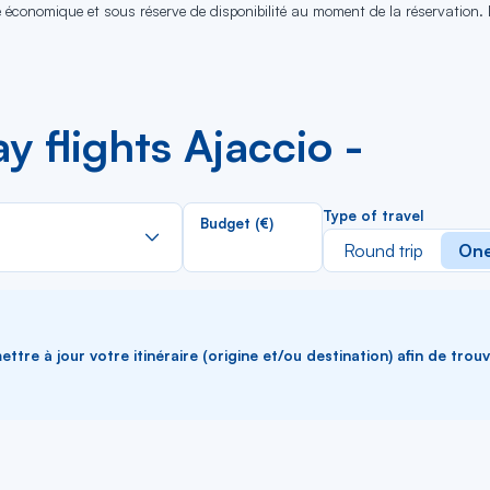
se économique et sous réserve de disponibilité au moment de la réservation.
 flights Ajaccio -
Rechercher
Type of travel
Budget (€)
dans
Round trip
One
la
liste
ttre à jour votre itinéraire (origine et/ou destination) afin de trou