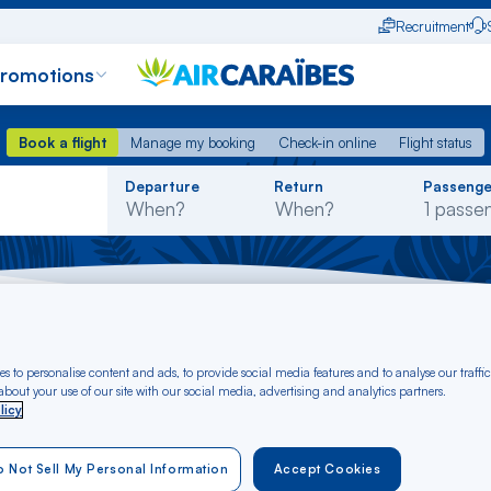
Recruitment
promotions
Book a flight
Manage my booking
Check-in online
Flight status
Book a flight
Manage my booking
Check-in online
Flight status
Rechercher
Departure
Return
Passenge
dans
la
liste
cio - Greece
s to personalise content and ads, to provide social media features and to analyse our traffic
t Ajaccio to Greece 
bout your use of our site with our social media, advertising and analytics partners.
licy
 Not Sell My Personal Information
Accept Cookies