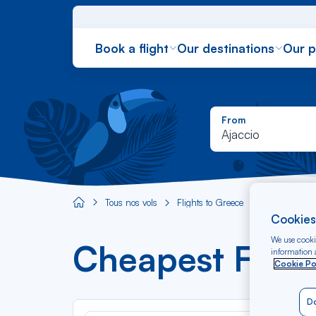
Book a flight
Our destinations
Our 
From
Ajaccio
Tous nos vols
Flights to Greece
Flight Ajac
Aircaraibes.com
Cookies
We use cookie
Cheapest Fligh
information a
Cookie Po
Do