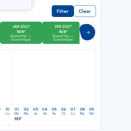
Filter
Clear
JAN 2027
FEB 2027
MAR 2027
N/A*
N/A*
N/A*
Suivant
Round trip —
Round trip —
Round trip —
Économique
Économique
Économique
0
31
01
02
03
04
05
06
07
08
09
10
11
12
13
Lu
Ma
Me
Je
Ve
Sa
Di
Lu
Ma
Me
Je
Ve
Sa
Di
SEP