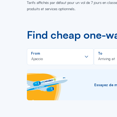
Tarifs affichés par défaut pour un vol de 7 jours en clas
produits et services optionnels.
Find cheap one-way
Rechercher
From
To
dans
Ajaccio
Arriving at
la
liste
Essayez de me