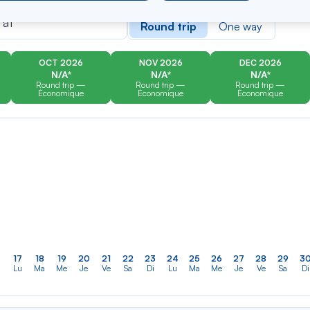
er
Rechercher
Type of travel
dans
 at
Round trip
One way
la
liste
OCT 2026
NOV 2026
DEC 2026
N/A*
N/A*
N/A*
Round trip —
Round trip —
Round trip —
Économique
Économique
Économique
17
18
19
20
21
22
23
24
25
26
27
28
29
3
Lu
Ma
Me
Je
Ve
Sa
Di
Lu
Ma
Me
Je
Ve
Sa
Di