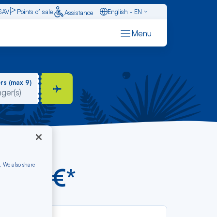
SAV
Points of sale
English - EN
Assistance
Caraïbes - FR
Menu
Français - FR
Español - ES
rs (max 9)
. We also share
from €*