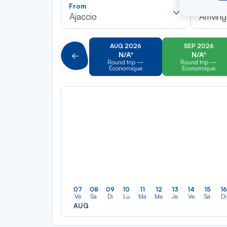
Recherch
From
To
dans
Ajaccio
Arriving
la
liste
AUG 2026
SEP 2026
N/A*
N/A*
Précédent
Round trip —
Round trip —
Économique
Économique
07
08
09
10
11
12
13
14
15
16
Ve
Sa
Di
Lu
Ma
Me
Je
Ve
Sa
Di
AUG