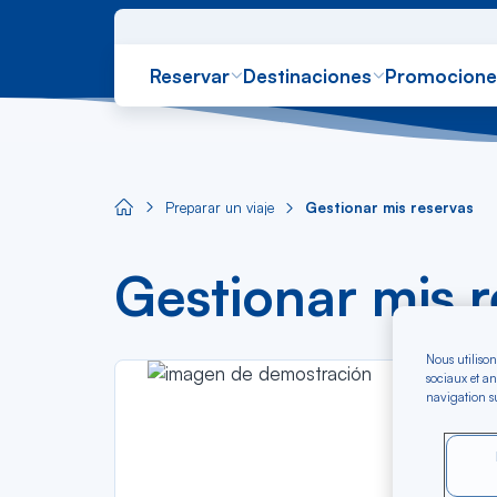
Reservar
Destinaciones
Promocione
Preparar un viaje
Gestionar mis reservas
Aircaraibes.com
Gestionar mis 
Nous utilison
sociaux et an
navigation su
En sólo 
Volve
aircar