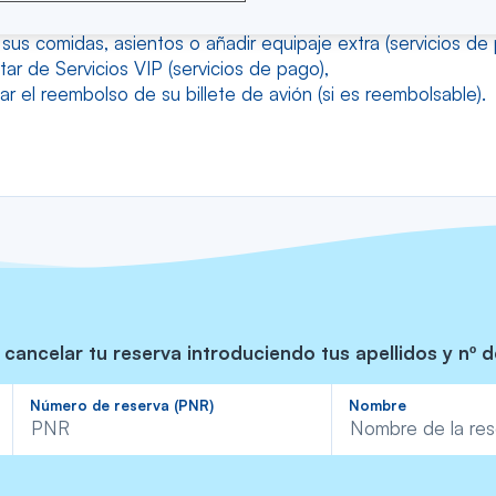
ar su fecha de salida, hora, datos telefónicos,
r sus comidas, asientos o añadir equipaje extra (servicios de
tar de Servicios VIP (servicios de pago),
tar el reembolso de su billete de avión (si es reembolsable).
cancelar tu reserva introduciendo tus apellidos y nº d
Rechercher
Número de reserva (PNR)
Nombre
dans
la
liste