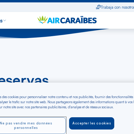
Trabaja con nosotro
s
reservas
s des cookies pour personnaliser notre contenu et nos publicités, fournir des fonctionnalités
alyser le trafic sur notre site web. Nous partageons également des informations quant à vos
r notre site avec nos partenaires publicitaires, d'analyse et de réseaux sociaux.
unos clics, este espacio le permite:
Ne pas vendre mes données
Accepter les cookies
r a su reserva (si es modificable, comprada en una agencia 
personnelles
aibes.com),