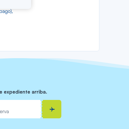
 pago),
e expediente arriba.