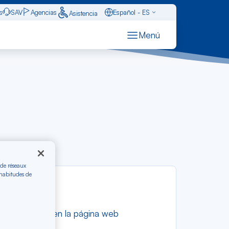
s
SAV
Agencias
Español - ES
Asistencia
Caraïbes - FR
Menú
Français - FR
English - EN
 de réseaux
 habitudes de
Air Caraïbes o en la página web