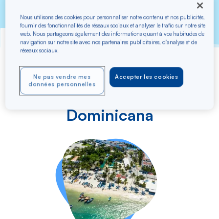
Nous utilisons des cookies pour personnaliser notre contenu et nos publicités,
fournir des fonctionnalités de réseaux sociaux et analyser le trafic sur notre site
web. Nous partageons également des informations quant à vos habitudes de
navigation sur notre site avec nos partenaires publicitaires, d'analyse et de
réseaux sociaux.
Buscar un vuelo a República Dominicana
Ne pas vendre mes
Accepter les cookies
données personnelles
Volar a la República
Dominicana