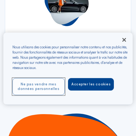
Con nuestro colaborador SIXT, alquile con
Nous utilisons des cookies pour personnaliser notre contenu et nos publicités,
total tranquilidad!
fournir des fonctionnalités de réseaux sociaux et analyser le trafic sur notre site
web. Nous partageons également des informations quant à vos habitudes de
navigation sur notre site avec nos partenaires publicitaires, d'analyse et de
Gracias a esta nueva colaboración entre Air
réseaux sociaux.
Caraïbes y SIXT, benefíciese de tarifas
preferentes, un servicio atento y numerosas
Ne pas vendre mes
Accepter les cookies
ventajas.
données personnelles