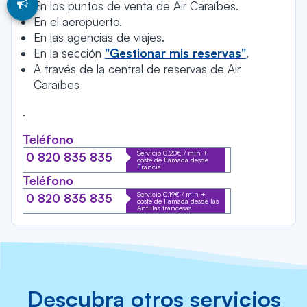
En los puntos de venta de Air Caraïbes.
En el aeropuerto.
En las agencias de viajes.
En la sección
"Gestionar mis reservas"
.
A través de la central de reservas de Air
Caraïbes
.
Teléfono
Servicio 0.20€ / min +
0 820 835 835
coste de llamada desde
Francia
Teléfono
Servicio 0,19€ / min +
0 820 835 835
coste de llamada desde las
Antillas francesas
Descubra otros servicios