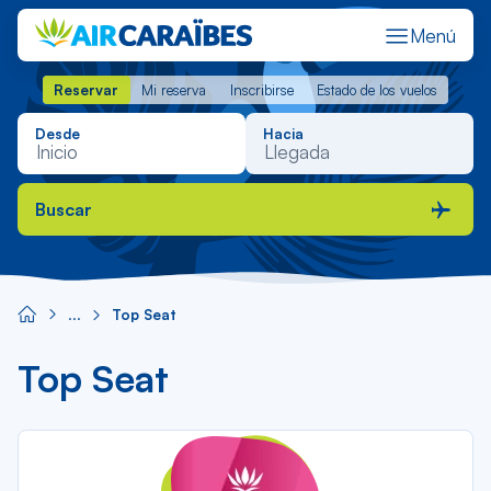
Composants
Menú
de
contenu
Reservar
Mi reserva
Inscribirse
Estado de los vuelos
Reservar
Mi reserva
Inscribirse
Estado de los vuelos
Desde
Hacia
Buscar
Top Seat
Top Seat