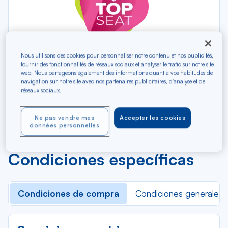
Nous utilisons des cookies pour personnaliser notre contenu et nos publicités,
fournir des fonctionnalités de réseaux sociaux et analyser le trafic sur notre site
Aprovecha una ubicación más cómoda del
web. Nous partageons également des informations quant à vos habitudes de
asiento
navigation sur notre site avec nos partenaires publicitaires, d'analyse et de
réseaux sociaux.
Agregar a mi billete
Ne pas vendre mes
Accepter les cookies
données personnelles
Condiciones específicas
Condiciones de compra
Condiciones generales