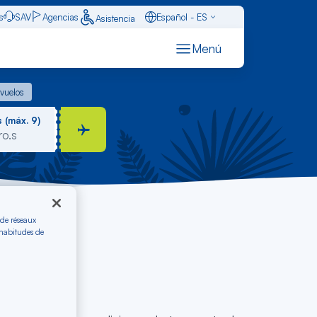
s
SAV
Agencias
Español - ES
Asistencia
Caraïbes - FR
Menú
Français - FR
s vuelos
 vuelos
English - EN
 (máx. 9)
 de réseaux
 habitudes de