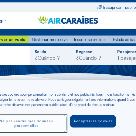
Trabaja con nosotro
s
var un vuelo
Gestionar mi reserva
Inscribirse en línea
Estado de lo
rvar un vuelo
Gestionar mi reserva
Inscribirse en línea
Estado de los
Rechercher
Salida
Regreso
Pasajeros
dans
la
liste
s des cookies pour personnaliser notre contenu et nos publicités, fournir des fonctionnalités
alyser le trafic sur notre site web. Nous partageons également des informations quant à vos
erías de litio
r notre site avec nos partenaires publicitaires, d'analyse et de réseaux sociaux.
Ne pas vendre mes données
Accepter les cookies
personnelles