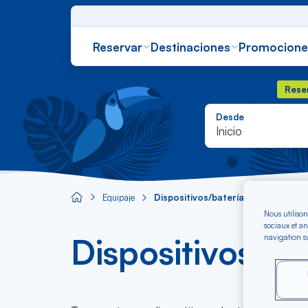
Reservar
Destinaciones
Promocione
Reser
Rese
Desde
Inicio
Equipaje
Dispositivos/baterías de litio
Aircaraibes.com
Nous utilison
sociaux et an
Dispositivos/bat
navigation su