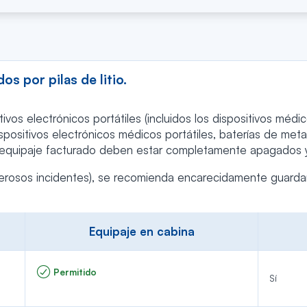
terías de litio de forma segura con Air Caraïbes. Consulta a
s por pilas de litio.
tivos electrónicos portátiles (incluidos los dispositivos méd
ositivos electrónicos médicos portátiles, baterías de meta
n el equipaje facturado deben estar completamente apagados
rosos incidentes), se recomienda encarecidamente guardar 
Equipaje en cabina
Permitido
Sí