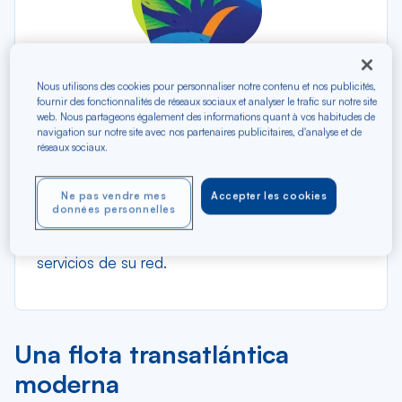
Nous utilisons des cookies pour personnaliser notre contenu et nos publicités,
fournir des fonctionnalités de réseaux sociaux et analyser le trafic sur notre site
web. Nous partageons également des informations quant à vos habitudes de
Una flota diversificada y adaptada a las
navigation sur notre site avec nos partenaires publicitaires, d'analyse et de
necesidades de la red.
réseaux sociaux.
Aviones de última generación para su
mayor comodidad !
Ne pas vendre mes
Accepter les cookies
données personnelles
Air Caraïbes cuenta con una flota moderna y de
alto rendimiento de 12 aviones para operar los
servicios de su red.
Una flota transatlántica
moderna