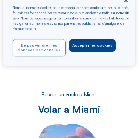
picantes, en algunos de los restaurantes más
galardonados del mundo. Baile toda la noche en los
Nous utilisons des cookies pour personnaliser notre contenu et nos publicités,
fournir des fonctionnalités de réseaux sociaux et analyser le trafic sur notre site
legendarios clubes de Miami, donde la música latina, el
web. Nous partageons également des informations quant à vos habitudes de
hip-hop y la electrónica crean un ambiente eléctrico sin
navigation sur notre site avec nos partenaires publicitaires, d'analyse et de
igual. Tanto si busca sol, aventura o diversión, Miami
réseaux sociaux.
promete una experiencia turística incomparable, donde
cada momento es una invitación a maravillarse.
Ne pas vendre mes
Accepter les cookies
données personnelles
Buscar un vuelo a Miami
Volar a Miami