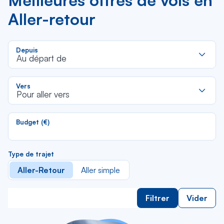
Meilleures offres de vols en
Aller-retour
R
Depuis
d
Au départ de
la
li
R
Vers
d
Pour aller vers
la
li
Budget (€)
Type de trajet
Aller-Retour
Aller simple
Filtrer
Vider