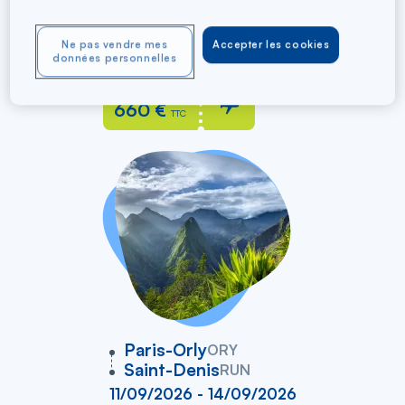
Saint-Denis
RUN
26/08/2026 - 08/09/2026
Ne pas vendre mes
Accepter les cookies
Aller / Retour
données personnelles
À partir de
660 €
TTC
vers
Paris-Orly
ORY
Saint-Denis
RUN
11/09/2026 - 14/09/2026