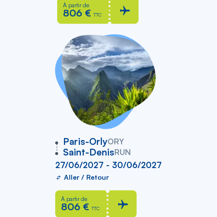
À partir de
806 €
TTC
vers
Paris-Orly
ORY
Saint-Denis
RUN
27/06/2027 - 30/06/2027
Aller / Retour
À partir de
806 €
TTC