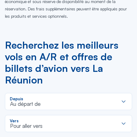
économique et sous réserve de disponibilité au moment de la
réservation. Des frais supplémentaires peuvent être appliqués pour
les produits et services optionnels.
Recherchez les meilleurs
vols en A/R et offres de
billets d’avion vers La
Réunion
R
Depuis
d
Au départ de
la
li
R
Vers
d
Pour aller vers
la