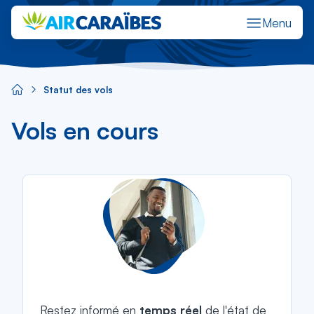
Menu
Réserver un vol
Gérer ma réservation
M'enregistrer en ligne
Stat
Statut des vols
Vols en cours
Restez informé en
temps réel
de l'état de