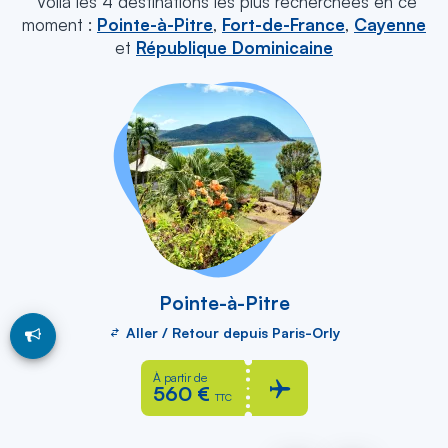
Voilà les 4 destinations les plus recherchées en ce
moment :
Pointe-à-Pitre
,
Fort-de-France
,
Cayenne
et
République Dominicaine
Pointe-à-Pitre
Aller / Retour depuis Paris-Orly
À partir de
560 €
TTC