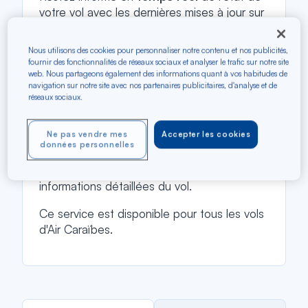
votre vol avec les dernières mises à jour sur
les horaires de départ, les arrivées, les
retards,
et toute
modification
Nous utilisons des cookies pour personnaliser notre contenu et nos publicités,
importante
. Que vous attendiez
fournir des fonctionnalités de réseaux sociaux et analyser le trafic sur notre site
l'embarquement ou surveilliez l'arrivée de
web. Nous partageons également des informations quant à vos habitudes de
navigation sur notre site avec nos partenaires publicitaires, d'analyse et de
vos proches, notre outil vous permet de
réseaux sociaux.
suivre les vols en cours de manière
instantanée
.
Ne pas vendre mes
Accepter les cookies
Entrez votre numéro de vol ou la ville de
données personnelles
départ et d’arrivée dans notre outil de suivi
de vols en ligne pour obtenir les
informations détaillées du vol.
Ce service est disponible pour tous les vols
d'Air Caraïbes.
Rechercher
Rec