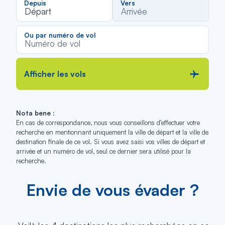
Depuis
Vers
dans
dan
Départ
Arrivée
la
la
liste
liste
Ou par numéro de vol
Afficher les vols
Nota bene :
En cas de correspondance, nous vous conseillons d’effectuer votre
recherche en mentionnant uniquement la ville de départ et la ville de
destination finale de ce vol. Si vous avez saisi vos villes de départ et
arrivée et un numéro de vol, seul ce dernier sera utilisé pour la
recherche.
Envie de vous évader ?