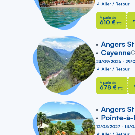
Aller / Retour
À partir de
610 €
TTC
vers
Angers S
Cayenne
C
23/09/2026 - 29/
Aller / Retour
À partir de
678 €
TTC
vers
Angers S
Pointe-à-
12/03/2027 - 14/
Aller / Retour