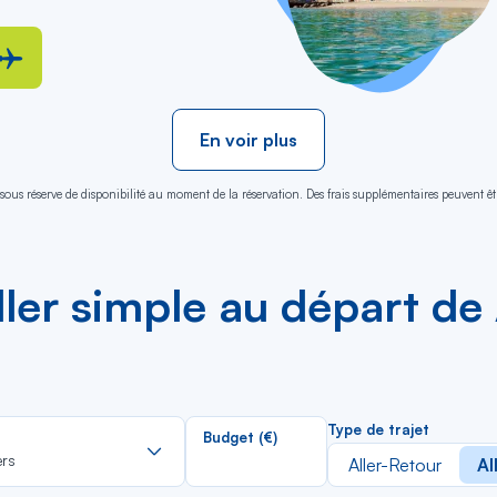
En voir plus
sous réserve de disponibilité au moment de la réservation. Des frais supplémentaires peuvent êtr
aller simple au départ d
Rechercher
Type de trajet
Budget (€)
dans
ers
Aller-Retour
Al
la