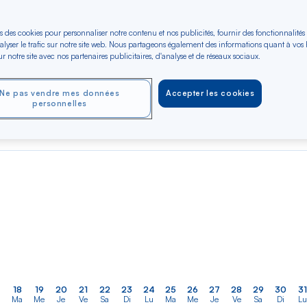
s des cookies pour personnaliser notre contenu et nos publicités, fournir des fonctionnalités
er
Rechercher
Type de trajet
alyser le trafic sur notre site web. Nous partageons également des informations quant à vos
dans
ler vers
r notre site avec nos partenaires publicitaires, d'analyse et de réseaux sociaux.
Aller-Retour
Aller simple
la
liste
Ne pas vendre mes données
Accepter les cookies
OCT 2026
NOV 2026
DÉC 2026
personnelles
Dès 600 €*
Dès 600 €*
Dès 600 €*
Aller / Retour —
Aller / Retour —
Aller / Retour —
Économique
Économique
Économique
18
19
20
21
22
23
24
25
26
27
28
29
30
31
Ma
Me
Je
Ve
Sa
Di
Lu
Ma
Me
Je
Ve
Sa
Di
Lu