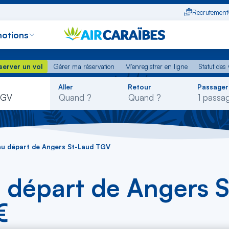
Recrutement
otions
erver un vol
Gérer ma réservation
M'enregistrer en ligne
Statut des
server un vol
Gérer ma réservation
M'enregistrer en ligne
Statut des 
Rechercher
Aller
Retour
Passager
dans
TGV
la
liste
au départ de Angers St-Laud TGV
u départ de Angers 
€