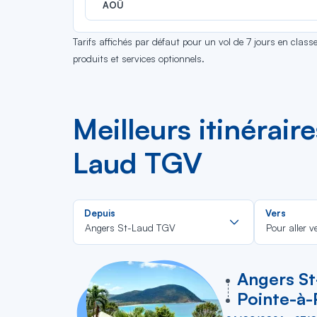
AOÛ
Tarifs affichés par défaut pour un vol de 7 jours en clas
produits et services optionnels.
Meilleurs itinérair
Laud TGV
Rechercher
Depuis
Vers
dans
Angers St-Laud TGV
Pour aller v
la
liste
vers
Angers S
Pointe-à-