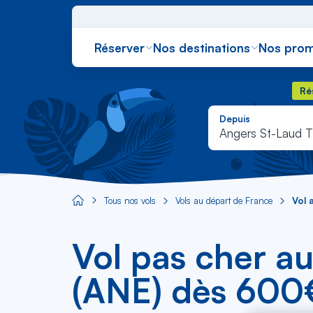
Réserver
Nos destinations
Nos prom
Rés
Ré
Depuis
Angers St-Laud 
Tous nos vols
Vols au départ de France
Vol 
Aircaraibes.com
Vol pas cher a
(ANE) dès 600