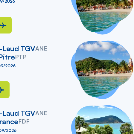
09/2026
t-Laud TGV
ANE
Pitre
PTP
09/2026
t-Laud TGV
ANE
rance
FDF
09/2026