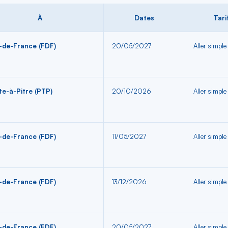
liste
À
Dates
Tari
-de-France (FDF)
20/05/2027
Aller simple
te-à-Pitre (PTP)
20/10/2026
Aller simple
-de-France (FDF)
11/05/2027
Aller simple
-de-France (FDF)
13/12/2026
Aller simple
-de-France (FDF)
20/05/2027
Aller simple