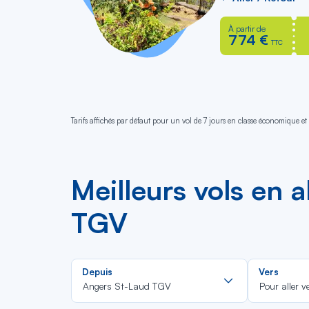
À partir de
774 €
TTC
Tarifs affichés par défaut pour un vol de 7 jours en classe économique et 
Meilleurs vols en 
TGV
Rechercher
Depuis
Vers
dans
Angers St-Laud TGV
Pour aller v
la