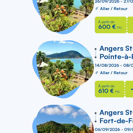
26/09/2026 - 27/
Aller / Retour
À partir de
600 €
TTC
vers
Angers S
Pointe-à-
14/08/2026 - 08/
Aller / Retour
À partir de
610 €
TTC
vers
Angers S
Fort-de-F
06/09/2026 - 09/