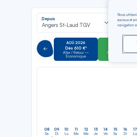
Nous utilison
Recherch
Depuis
Vers
sociaux et an
dans
Angers St-Laud TGV
Pour al
navigation su
la
liste
AOÛ 2026
SEP 2026
Dès 610 €*
Dès 600 €*
Précédent
Aller / Retour —
Aller / Retour —
Économique
Économique
08
09
10
11
12
13
14
15
16
17
Sa
Di
Lu
Ma
Me
Je
Ve
Sa
Di
Lu