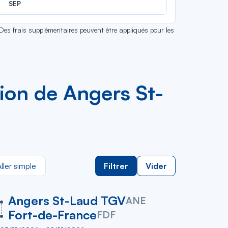
SEP
 Des frais supplémentaires peuvent être appliqués pour les
avion de Angers St-
ller simple
Filtrer
Vider
vers
Angers St-Laud TGV
ANE
Fort-de-France
FDF