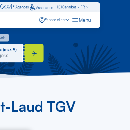
SAV
Agences
Caraïbes - FR
Assistance
Français - FR
Menu
Espace client
English - EN
 vols
vols
Español - ES
s (max 9)
St-Laud TGV