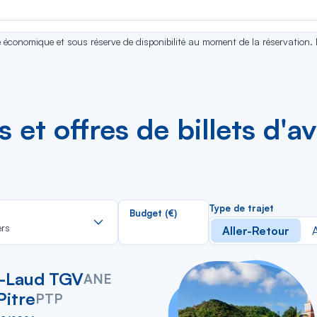
se économique et sous réserve de disponibilité au moment de la réservation.
es et offres de billets d'
Rechercher
Type de trajet
Budget (€)
dans
ers
Aller-Retour
A
la
liste
t-Laud TGV
ANE
Pitre
PTP