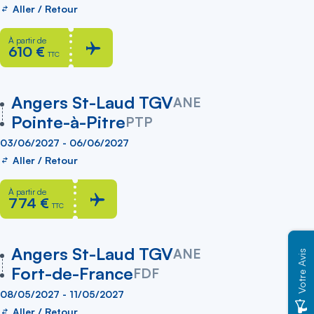
Aller / Retour
À partir de
610 €
TTC
vers
Angers St-Laud TGV
ANE
Pointe-à-Pitre
PTP
03/06/2027 - 06/06/2027
Aller / Retour
À partir de
774 €
TTC
vers
Angers St-Laud TGV
ANE
Votre Avis
Fort-de-France
FDF
08/05/2027 - 11/05/2027
Aller / Retour