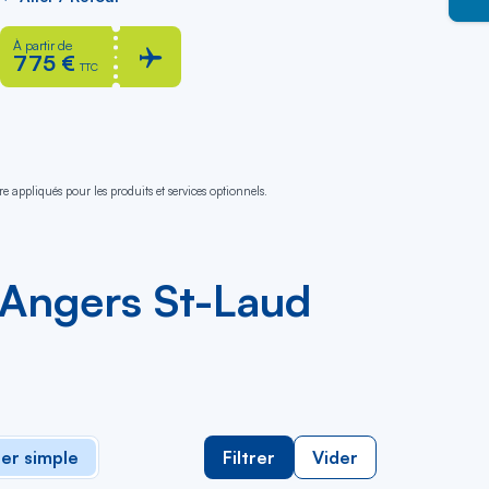
À partir de
775 €
TTC
e appliqués pour les produits et services optionnels.
e Angers St-Laud
ler simple
Filtrer
Vider