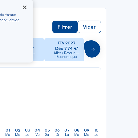
 de réseaux
 habitudes de
Filtrer
Vider
JAN 2027
FÉV 2027
MAR 2027
Dès 774 €*
Dès 774 €*
Dès 774 €*
Suivant
Aller / Retour —
Aller / Retour —
Aller / Retour —
Économique
Économique
Économique
01
02
03
04
05
06
07
08
09
10
11
12
13
14
Ma
Me
Je
Ve
Sa
Di
Lu
Ma
Me
Je
Ve
Sa
Di
Lu