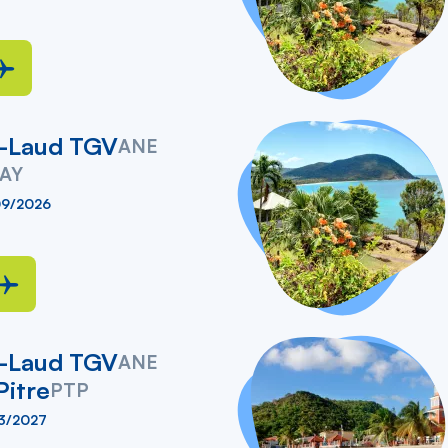
t-Laud TGV
ANE
AY
09/2026
t-Laud TGV
ANE
Pitre
PTP
03/2027