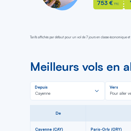
753 €
TTC
Tarifs affichés par défaut pour un vol de 7 jours en classe économique et 
Meilleurs vols en 
Rechercher
Depuis
Vers
dans
Cayenne
Pour aller v
la
liste
De
Cayenne (CAY)
Paris-Orly (ORY)