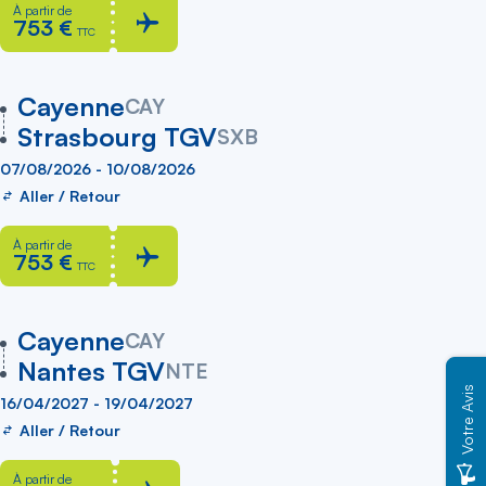
À partir de
753 €
TTC
vers
Cayenne
CAY
Strasbourg TGV
SXB
07/08/2026 - 10/08/2026
Aller / Retour
À partir de
753 €
TTC
vers
Cayenne
CAY
Nantes TGV
NTE
Votre Avis
16/04/2027 - 19/04/2027
Aller / Retour
À partir de