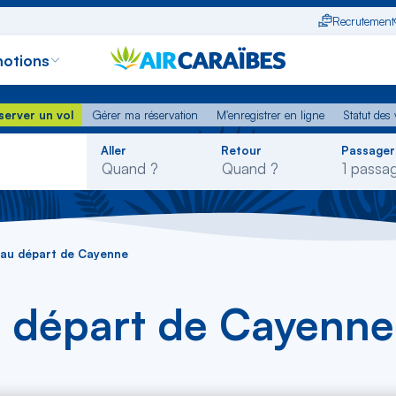
Recrutement
otions
erver un vol
Gérer ma réservation
M'enregistrer en ligne
Statut des
server un vol
Gérer ma réservation
M'enregistrer en ligne
Statut des 
Rechercher
Aller
Retour
Passager
dans
la
liste
 au départ de Cayenne
u départ de Cayenne