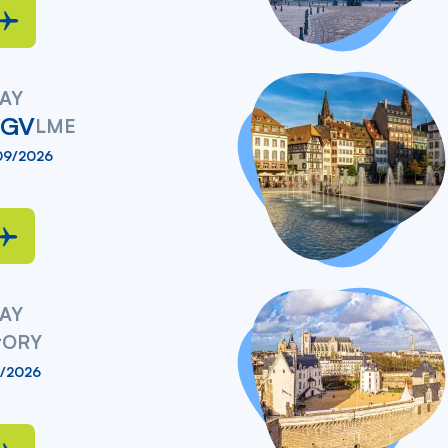
AY
TGV
LME
09/2026
AY
y
ORY
2/2026