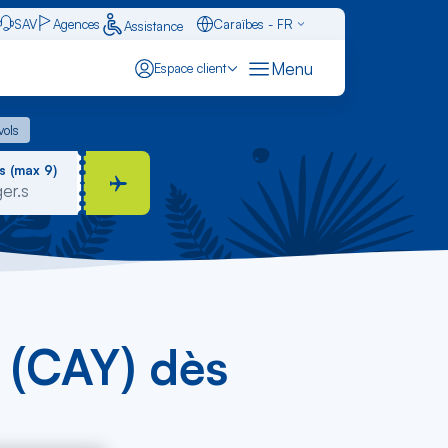
SAV
Agences
Caraïbes - FR
Assistance
Français - FR
Menu
Espace client
English - EN
 vols
vols
Español - ES
s (max 9)
 (CAY) dès