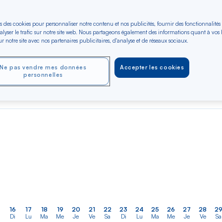
s des cookies pour personnaliser notre contenu et nos publicités, fournir des fonctionnalités
er
Rechercher
Type de trajet
alyser le trafic sur notre site web. Nous partageons également des informations quant à vos
dans
ler vers
r notre site avec nos partenaires publicitaires, d'analyse et de réseaux sociaux.
Aller-Retour
Aller simple
la
liste
Ne pas vendre mes données
Accepter les cookies
OCT 2026
NOV 2026
DÉC 2026
personnelles
Dès 673 €*
Dès 753 €*
Dès 753 €*
Aller / Retour —
Aller / Retour —
Aller / Retour —
Économique
Économique
Économique
16
17
18
19
20
21
22
23
24
25
26
27
28
2
Di
Lu
Ma
Me
Je
Ve
Sa
Di
Lu
Ma
Me
Je
Ve
Sa