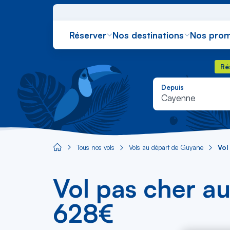
Réserver
Nos destinations
Nos prom
Rés
Ré
Depuis
Cayenne
Tous nos vols
Vols au départ de Guyane
Vol
Aircaraibes.com
Vol pas cher a
628€