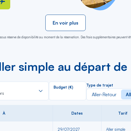
En voir plus
sous réserve de disponibilité au moment de la réservation. Des frais supplémentaires peuvent êtr
aller simple au départ d
Rechercher
Type de trajet
Budget (€)
dans
ers
Aller-Retour
Al
la
liste
À
Dates
Tarif
29/07/2027
Aller simple