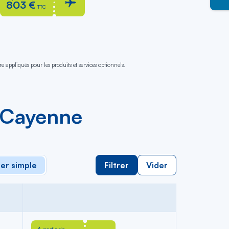
803 €
TTC
e appliqués pour les produits et services optionnels.
e Cayenne
ler simple
Filtrer
Vider