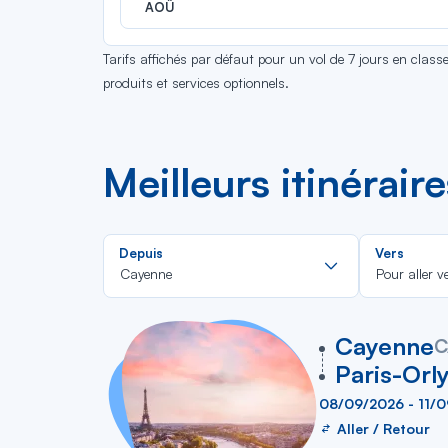
AOÛ
Tarifs affichés par défaut pour un vol de 7 jours en clas
produits et services optionnels.
Meilleurs itinérair
Rechercher
Depuis
Vers
dans
Cayenne
Pour aller v
la
liste
vers
Cayenne
C
Paris-Orl
08/09/2026 - 11/
Aller / Retour