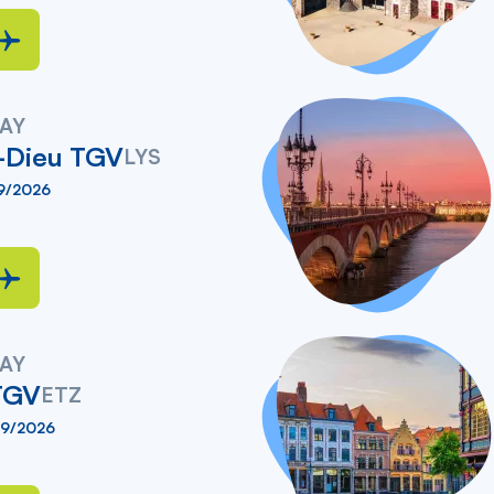
AY
-Dieu TGV
LYS
09/2026
AY
TGV
ETZ
09/2026