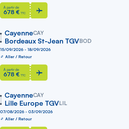
À partir de
678 €
TTC
vers
Cayenne
CAY
Bordeaux St-Jean TGV
BOD
15/09/2026 - 18/09/2026
Aller / Retour
À partir de
678 €
TTC
vers
Cayenne
CAY
Lille Europe TGV
LIL
07/08/2026 - 03/09/2026
Aller / Retour