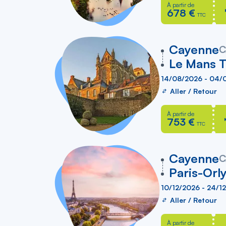
À partir de
678 €
TTC
vers
Cayenne
C
Le Mans 
14/08/2026 - 04/
Aller / Retour
À partir de
753 €
TTC
vers
Cayenne
C
Paris-Orl
10/12/2026 - 24/1
Aller / Retour
À partir de