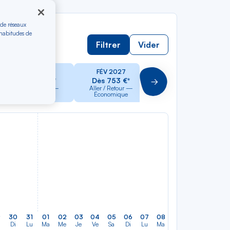
 de réseaux
 habitudes de
Filtrer
Vider
JAN 2027
FÉV 2027
MAR 2027
Dès 753 €*
Dès 753 €*
Dès 753 €*
Suivant
Aller / Retour —
Aller / Retour —
Aller / Retour —
Économique
Économique
Économique
9
30
31
01
02
03
04
05
06
07
08
09
10
11
12
Di
Lu
Ma
Me
Je
Ve
Sa
Di
Lu
Ma
Me
Je
Ve
Sa