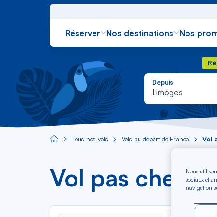
Réserver
Nos destinations
Nos prom
Rés
Ré
Depuis
Limoges
Tous nos vols
Vols au départ de France
Vol 
Aircaraibes.com
Vol pas cher a
Nous utilison
sociaux et an
navigation su