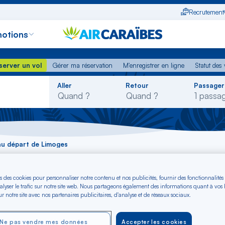
Recrutement
otions
erver un vol
Gérer ma réservation
M'enregistrer en ligne
Statut des
server un vol
Gérer ma réservation
M'enregistrer en ligne
Statut des 
Rechercher
Aller
Retour
Passager
dans
la
liste
au départ de Limoges
u départ de Limoges 
s des cookies pour personnaliser notre contenu et nos publicités, fournir des fonctionnalités
alyser le trafic sur notre site web. Nous partageons également des informations quant à vos
r notre site avec nos partenaires publicitaires, d'analyse et de réseaux sociaux.
Ne pas vendre mes données
Accepter les cookies