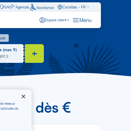
SAV
Agences
Caraïbes - FR
Assistance
Français - FR
Menu
Espace client
English - EN
 vols
vols
Español - ES
s (max 9)
(LIG) dès €
 de réseaux
 habitudes de