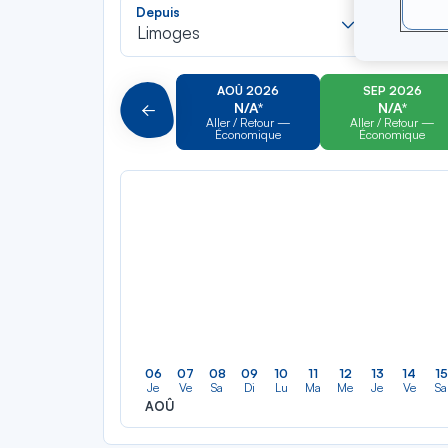
Recherch
Depuis
Vers
dans
Limoges
Pour al
la
liste
AOÛ 2026
SEP 2026
N/A*
N/A*
Précédent
Aller / Retour —
Aller / Retour —
Économique
Économique
06
07
08
09
10
11
12
13
14
15
Je
Ve
Sa
Di
Lu
Ma
Me
Je
Ve
Sa
AOÛ