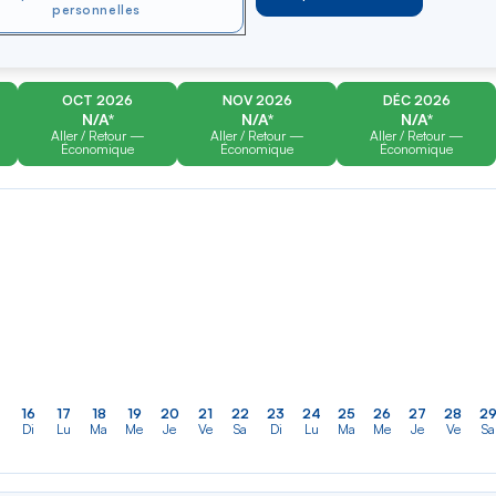
er
Rechercher
Type de trajet
personnelles
dans
ler vers
Aller-Retour
Aller simple
la
liste
OCT 2026
NOV 2026
DÉC 2026
N/A*
N/A*
N/A*
Aller / Retour —
Aller / Retour —
Aller / Retour —
Économique
Économique
Économique
16
17
18
19
20
21
22
23
24
25
26
27
28
2
Di
Lu
Ma
Me
Je
Ve
Sa
Di
Lu
Ma
Me
Je
Ve
Sa