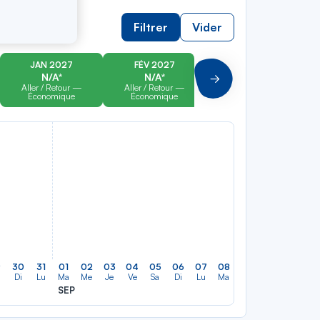
Filtrer
Vider
JAN 2027
FÉV 2027
MAR 2027
N/A*
N/A*
N/A*
Suivant
Aller / Retour —
Aller / Retour —
Aller / Retour —
Économique
Économique
Économique
9
30
31
01
02
03
04
05
06
07
08
09
10
11
12
Di
Lu
Ma
Me
Je
Ve
Sa
Di
Lu
Ma
Me
Je
Ve
Sa
SEP