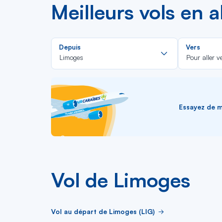
Meilleurs vols en 
Rechercher
Depuis
Vers
dans
Limoges
Pour aller v
la
liste
Essayez de me
Vol de Limoges
Vol au départ de Limoges (LIG)