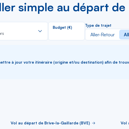
aller simple au départ d
Rechercher
Type de trajet
Budget (€)
dans
ers
Aller-Retour
Al
la
liste
ttre à jour votre itinéraire (origine et/ou destination) afin de trou
Vol au départ de Brive-la-Gaillarde (BVE)
Vol 