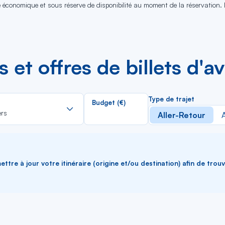
se économique et sous réserve de disponibilité au moment de la réservation.
es et offres de billets d'
Rechercher
Type de trajet
Budget (€)
dans
ers
Aller-Retour
A
la
liste
ttre à jour votre itinéraire (origine et/ou destination) afin de trou