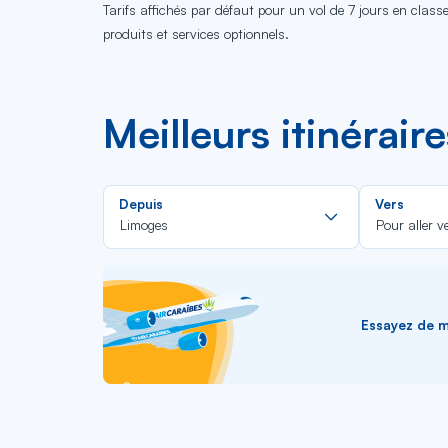
Tarifs affichés par défaut pour un vol de 7 jours en clas
produits et services optionnels.
Meilleurs itinérair
Rechercher
Depuis
Vers
dans
Limoges
Pour aller v
la
liste
Essayez de me