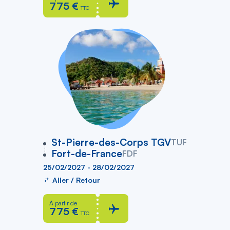
775 €
TTC
vers
St-Pierre-des-Corps TGV
TUF
Fort-de-France
FDF
25/02/2027 - 28/02/2027
Aller / Retour
À partir de
775 €
TTC