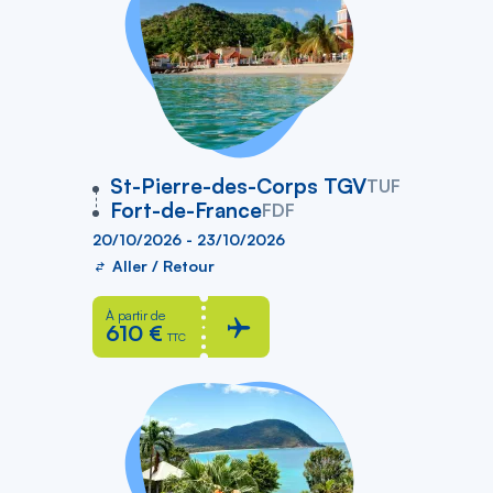
vers
St-Pierre-des-Corps TGV
TUF
Fort-de-France
FDF
20/10/2026 - 23/10/2026
Aller / Retour
À partir de
610 €
TTC