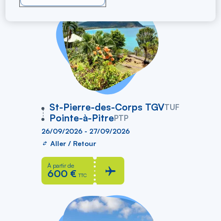
vers
St-Pierre-des-Corps TGV
TUF
Pointe-à-Pitre
PTP
26/09/2026 - 27/09/2026
Aller / Retour
À partir de
600 €
TTC