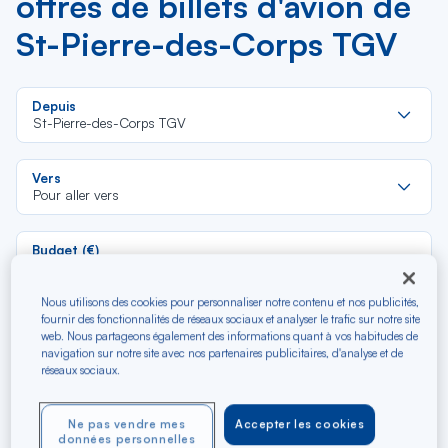
offres de billets d'avion de
St-Pierre-des-Corps TGV
Re
Depuis
da
St-Pierre-des-Corps TGV
la
lis
Re
Vers
da
Pour aller vers
la
lis
Budget (€)
Nous utilisons des cookies pour personnaliser notre contenu et nos publicités,
Type de trajet
fournir des fonctionnalités de réseaux sociaux et analyser le trafic sur notre site
web. Nous partageons également des informations quant à vos habitudes de
Aller-Retour
Aller simple
navigation sur notre site avec nos partenaires publicitaires, d'analyse et de
réseaux sociaux.
Filtrer
Vider
Ne pas vendre mes
Accepter les cookies
données personnelles