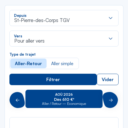
Rec
Depuis
dan
St-Pierre-des-Corps TGV
la
liste
Rec
Vers
dan
Pour aller vers
la
liste
Type de trajet
Aller-Retour
Aller simple
Filtrer
Vider
AOÛ 2026
Dès 610 €*
Précédent
Suivant
Aller / Retour — Économique
Aller