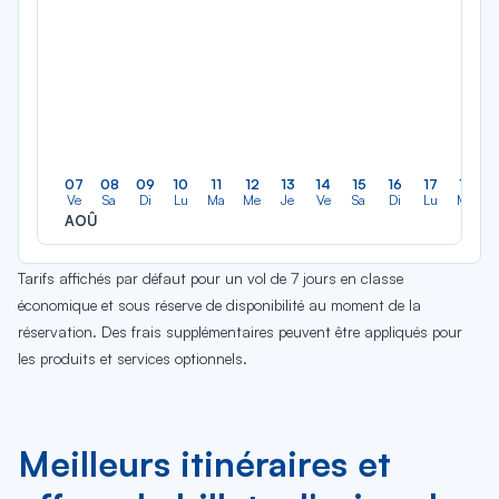
07
08
09
10
11
12
13
14
15
16
17
18
Ve
Sa
Di
Lu
Ma
Me
Je
Ve
Sa
Di
Lu
Ma
AOÛ
Tarifs affichés par défaut pour un vol de 7 jours en classe
économique et sous réserve de disponibilité au moment de la
réservation. Des frais supplémentaires peuvent être appliqués pour
les produits et services optionnels.
Meilleurs itinéraires et