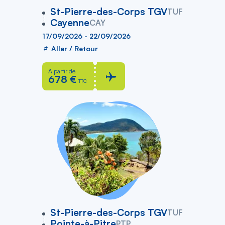
vers
St-Pierre-des-Corps TGV
TUF
Cayenne
CAY
17/09/2026 - 22/09/2026
Aller / Retour
À partir de
678 €
TTC
vers
St-Pierre-des-Corps TGV
TUF
Pointe-à-Pitre
PTP