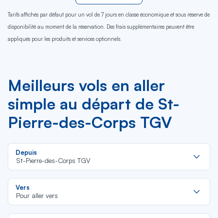
Tarifs affichés par défaut pour un vol de 7 jours en classe économique et sous réserve de
disponibilité au moment de la réservation. Des frais supplémentaires peuvent être
appliqués pour les produits et services optionnels.
Meilleurs vols en aller
simple au départ de St-
Pierre-des-Corps TGV
Re
Depuis
da
St-Pierre-des-Corps TGV
la
lis
Re
Vers
da
Pour aller vers
la
lis