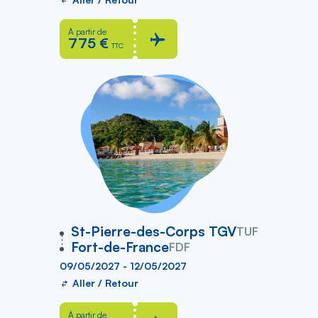
À partir de
775 €
TTC
vers
St-Pierre-des-Corps TGV
TUF
Fort-de-France
FDF
09/05/2027 - 12/05/2027
Aller / Retour
À partir de