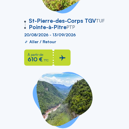
vers
St-Pierre-des-Corps TGV
TUF
Pointe-à-Pitre
PTP
20/08/2026 - 13/09/2026
Aller / Retour
À partir de
610 €
TTC