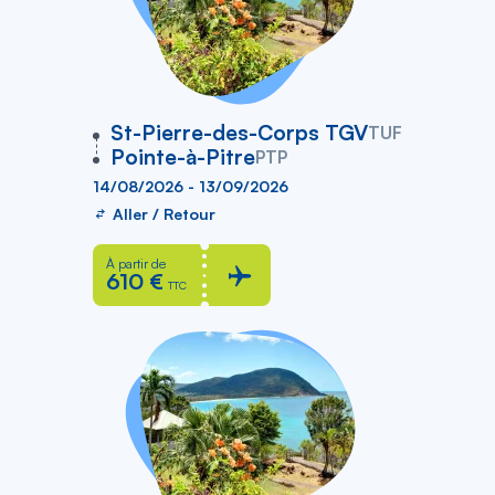
vers
St-Pierre-des-Corps TGV
TUF
Pointe-à-Pitre
PTP
14/08/2026 - 13/09/2026
Aller / Retour
À partir de
610 €
TTC