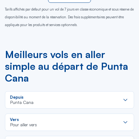
Tarifs affichés par défaut pour un vol de 7 jours en classe économique et sous réserve de
disponibilité au moment de la réservation. Des frais supplémentaires peuvent être
appliqués pour les produits et services optionnels.
Meilleurs vols en aller
simple au départ de Punta
Cana
Re
Depuis
da
Punta Cana
la
lis
Re
Vers
da
Pour aller vers
la
lis