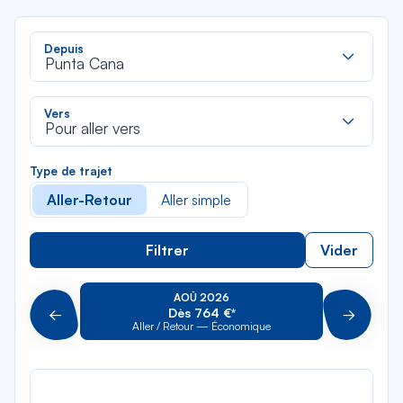
Rec
Depuis
dan
Punta Cana
la
liste
Rec
Vers
dan
Pour aller vers
la
liste
Type de trajet
Aller-Retour
Aller simple
Filtrer
Vider
AOÛ 2026
Dès 764 €*
Précédent
Suivant
Aller / Retour — Économique
Aller