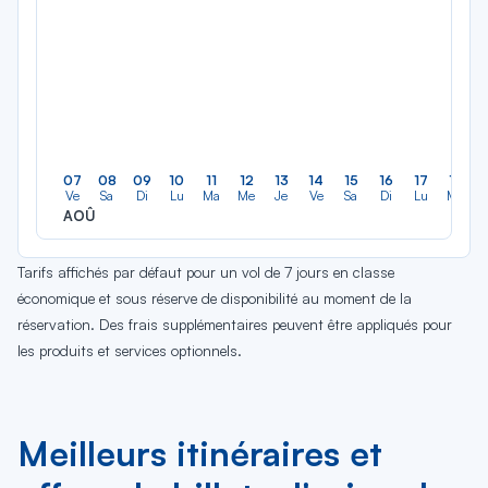
07
08
09
10
11
12
13
14
15
16
17
18
Ve
Sa
Di
Lu
Ma
Me
Je
Ve
Sa
Di
Lu
Ma
AOÛ
Tarifs affichés par défaut pour un vol de 7 jours en classe
économique et sous réserve de disponibilité au moment de la
réservation. Des frais supplémentaires peuvent être appliqués pour
les produits et services optionnels.
Meilleurs itinéraires et