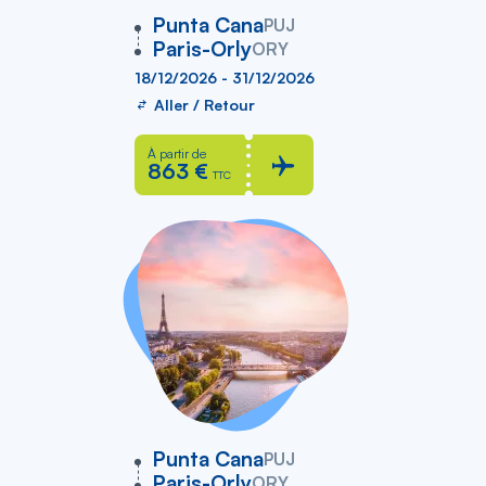
vers
Punta Cana
PUJ
Paris-Orly
ORY
18/12/2026 - 31/12/2026
Aller / Retour
À partir de
863 €
TTC
vers
Punta Cana
PUJ
Paris-Orly
ORY