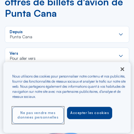
offres de billets d'avion de
Punta Cana
Re
Depuis
da
Punta Cana
la
lis
Re
Vers
da
Pour aller vers
la
lis
Budget (€)
Nous utilisons des cookies pour personnaliser notre contenu et nos publicités,
fournir des fonctionnalités de réseaux sociaux et analyser le trafic sur notre site
web. Nous partageons également des informations quant à vos habitudes de
navigation sur notre site avec nos partenaires publicitaires, d'analyse et de
Type de trajet
réseaux sociaux.
Aller-Retour
Aller simple
Ne pas vendre mes
Accepter les cookies
données personnelles
Filtrer
Vider