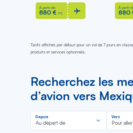
À partir de
À partir d
880 €
880 
TTC
Tarifs affichés par défaut pour un vol de 7 jours en clas
produits et services optionnels.
Recherchez les meil
d’avion vers Mexi
Rechercher
Depuis
Vers
dans
Au départ de
Pour aller
la