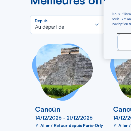
Meilleures offres d
Nous utilison
Rechercher
sociaux et an
Depuis
Vers
navigation su
dans
Au départ de
Pour aller
la
liste
Cancún
Canc
14/12/2026 - 21/12/2026
14/12/2
Aller / Retour depuis Paris-Orly
Aller 