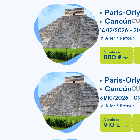
liste
vers
Paris-Orl
Cancún
C
14/12/2026 - 21
Aller / Retour
À partir de
880 €
TTC
vers
Paris-Orl
Cancún
C
31/10/2026 - 0
Aller / Retour
À partir de
910 €
TTC