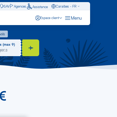
SAV
Agences
Caraïbes - FR
Assistance
Français - FR
Menu
Espace client
English - EN
 vols
vols
Español - ES
s (max 9)
0€