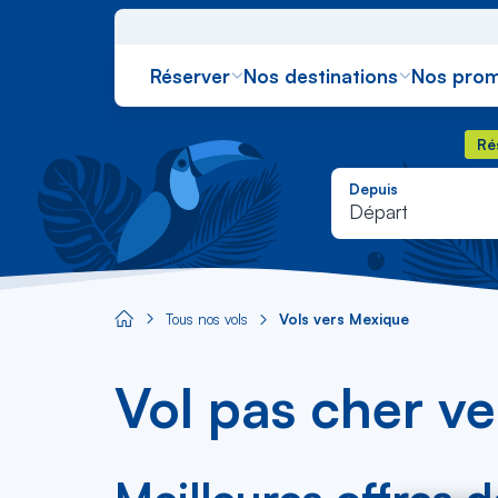
Réserver
Nos destinations
Nos prom
Rés
Ré
Depuis
Départ
Tous nos vols
Vols vers Mexique
Aircaraibes.com
Vol pas cher v