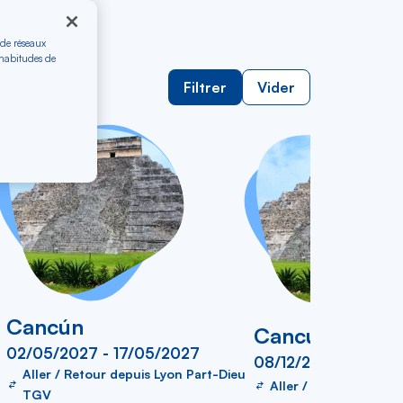
 de réseaux
 habitudes de
ller simple
Filtrer
Vider
Cancún
Cancún
02/05/2027 - 17/05/2027
08/12/2026 - 16/12
Aller / Retour depuis Lyon Part-Dieu
Aller / Retour depui
TGV