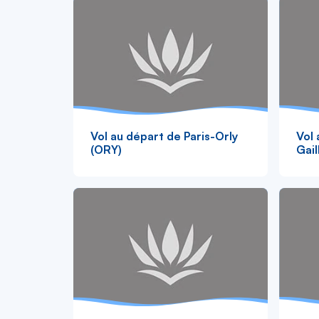
Vol au départ de Paris-Orly
Vol 
(ORY)
Gail