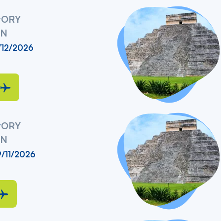
liste
y
ORY
UN
/12/2026
y
ORY
UN
9/11/2026