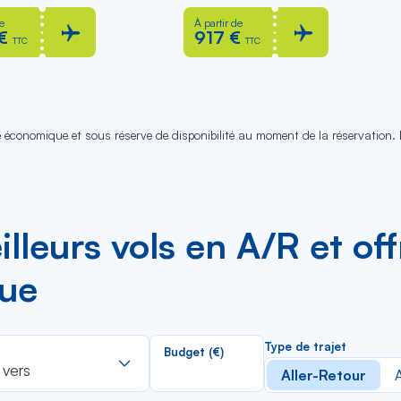
e
À partir de
€
917 €
TTC
TTC
se économique et sous réserve de disponibilité au moment de la réservation.
leurs vols en A/R et offr
que
Rechercher
Type de trajet
Budget (€)
dans
 vers
Aller-Retour
A
la