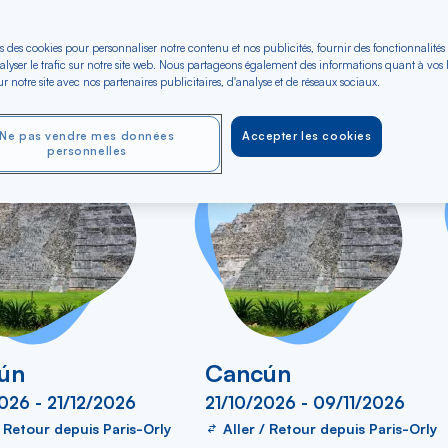
e vols en Aller-retour
s des cookies pour personnaliser notre contenu et nos publicités, fournir des fonctionnalités
Rechercher
Type de trajet
alyser le trafic sur notre site web. Nous partageons également des informations quant à vos
Budget (€)
r notre site avec nos partenaires publicitaires, d'analyse et de réseaux sociaux.
dans
 vers
Aller-Retour
A
la
liste
Ne pas vendre mes données
Accepter les cookies
personnelles
ún
Cancún
026 - 21/12/2026
21/10/2026 - 09/11/2026
/ Retour depuis Paris-Orly
Aller / Retour depuis Paris-Orly