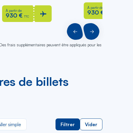
À partir de
À partir de
930 €
TTC
930 €
TTC
PRÉCÉDENT
SUIVANT
 Des frais supplémentaires peuvent être appliqués pour les
es de billets
ller simple
Filtrer
Vider