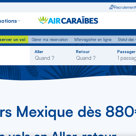
Recrutement
otions
erver un vol
Gérer ma réservation
M'enregistrer en ligne
Statut des
server un vol
Gérer ma réservation
M'enregistrer en ligne
Statut des 
Rechercher
Aller
Retour
Passager
dans
la
liste
ers Mexique dès 88