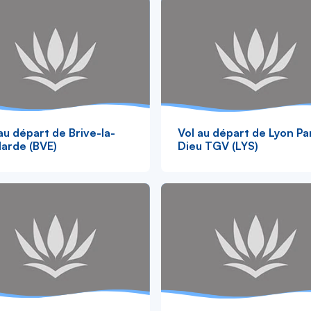
au départ de Brive-la-
Vol au départ de Lyon Pa
larde (BVE)
Dieu TGV (LYS)