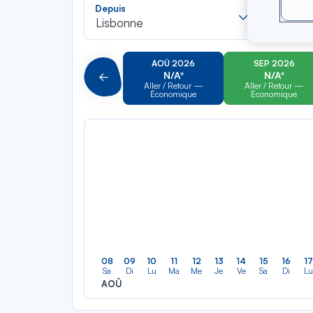
Recherch
Depuis
Vers
dans
Lisbonne
Pour al
la
liste
AOÛ 2026
SEP 2026
N/A*
N/A*
Précédent
Aller / Retour —
Aller / Retour —
Économique
Économique
08
09
10
11
12
13
14
15
16
17
Sa
Di
Lu
Ma
Me
Je
Ve
Sa
Di
Lu
AOÛ