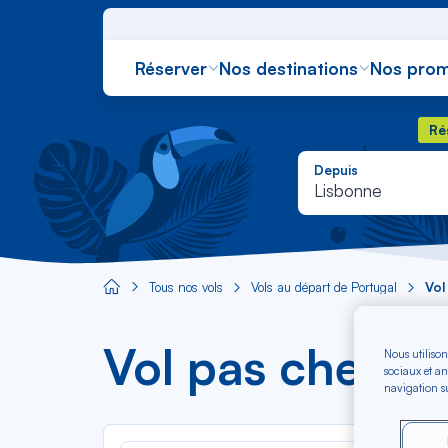
Réserver
Nos destinations
Nos prom
Rés
Ré
Depuis
Lisbonne
Tous nos vols
Vols au départ de Portugal
Vol
Aircaraibes.com
Vol pas cher au
Nous utilison
sociaux et an
navigation su