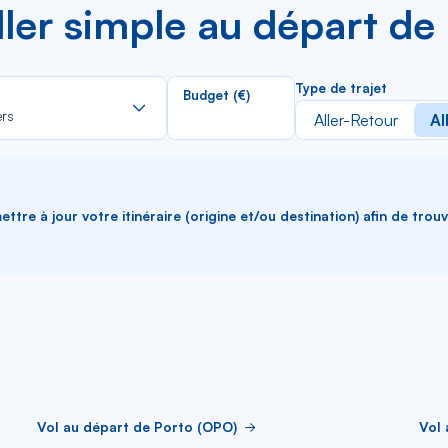
aller simple au départ d
Rechercher
Type de trajet
Budget (€)
dans
ers
Aller-Retour
Al
la
liste
ttre à jour votre itinéraire (origine et/ou destination) afin de trou
Vol au départ de Porto (OPO)
Vol 