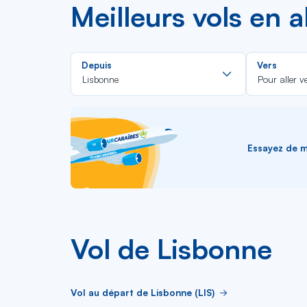
Meilleurs vols en 
Rechercher
Depuis
Vers
dans
Lisbonne
Pour aller v
la
liste
Essayez de me
Vol de Lisbonne
Vol au départ de Lisbonne (LIS)