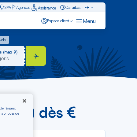
SAV
Agences
Caraïbes - FR
Assistance
Français - FR
Menu
Espace client
English - EN
 vols
vols
Español - ES
s (max 9)
(LIS) dès €
 de réseaux
 habitudes de