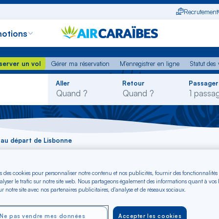
Recrutement
otions
erver un vol
Gérer ma réservation
M'enregistrer en ligne
Statut des
server un vol
Gérer ma réservation
M'enregistrer en ligne
Statut des 
Rechercher
Aller
Retour
Passager
dans
la
liste
 au départ de Lisbonne
 départ de Lisbonne 
s des cookies pour personnaliser notre contenu et nos publicités, fournir des fonctionnalités
alyser le trafic sur notre site web. Nous partageons également des informations quant à vos
r notre site avec nos partenaires publicitaires, d'analyse et de réseaux sociaux.
Ne pas vendre mes données
Accepter les cookies