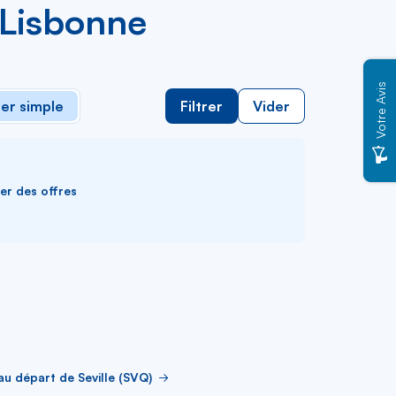
e Lisbonne
Votre Avis
ler simple
Filtrer
Vider
ver des offres
au départ de Seville (SVQ)