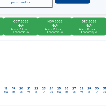
er
Rechercher
Type de trajet
personnelles
dans
ler vers
Aller-Retour
Aller simple
la
liste
OCT 2026
NOV 2026
DÉC 2026
N/A*
N/A*
N/A*
Aller / Retour —
Aller / Retour —
Aller / Retour —
Économique
Économique
Économique
18
19
20
21
22
23
24
25
26
27
28
29
30
31
Ma
Me
Je
Ve
Sa
Di
Lu
Ma
Me
Je
Ve
Sa
Di
Lu