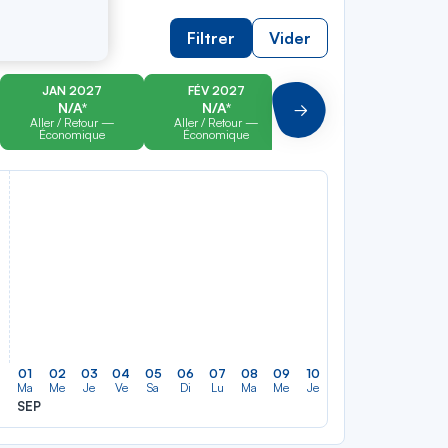
Filtrer
Vider
JAN 2027
FÉV 2027
MAR 2027
N/A*
N/A*
N/A*
Suivant
Aller / Retour —
Aller / Retour —
Aller / Retour —
Économique
Économique
Économique
01
02
03
04
05
06
07
08
09
10
11
12
13
14
Ma
Me
Je
Ve
Sa
Di
Lu
Ma
Me
Je
Ve
Sa
Di
Lu
SEP