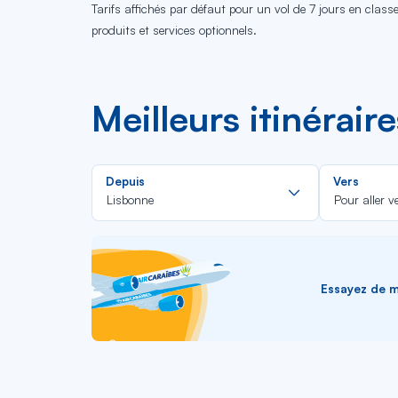
Tarifs affichés par défaut pour un vol de 7 jours en clas
produits et services optionnels.
Meilleurs itinérair
Rechercher
Depuis
Vers
dans
Lisbonne
Pour aller v
la
liste
Essayez de me