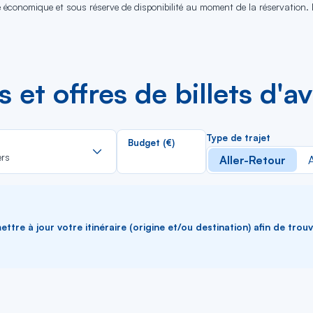
se économique et sous réserve de disponibilité au moment de la réservation.
es et offres de billets d'
Rechercher
Type de trajet
Budget (€)
dans
ers
Aller-Retour
A
la
liste
ttre à jour votre itinéraire (origine et/ou destination) afin de trou