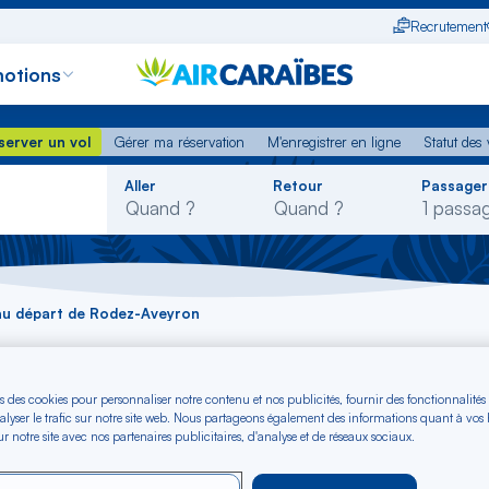
Recrutement
otions
erver un vol
Gérer ma réservation
M'enregistrer en ligne
Statut des
server un vol
Gérer ma réservation
M'enregistrer en ligne
Statut des 
Rechercher
Aller
Retour
Passager
dans
la
liste
au départ de Rodez-Aveyron
u départ de Rodez-A
s des cookies pour personnaliser notre contenu et nos publicités, fournir des fonctionnalités
alyser le trafic sur notre site web. Nous partageons également des informations quant à vos
r notre site avec nos partenaires publicitaires, d'analyse et de réseaux sociaux.