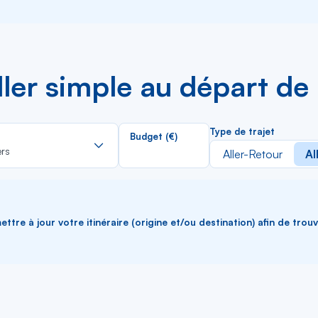
aller simple au départ d
Rechercher
Type de trajet
Budget (€)
dans
ers
Aller-Retour
Al
la
liste
ttre à jour votre itinéraire (origine et/ou destination) afin de trou