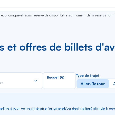
se économique et sous réserve de disponibilité au moment de la réservation.
es et offres de billets d'
Rechercher
Type de trajet
Budget (€)
dans
ers
Aller-Retour
A
la
liste
ttre à jour votre itinéraire (origine et/ou destination) afin de trou