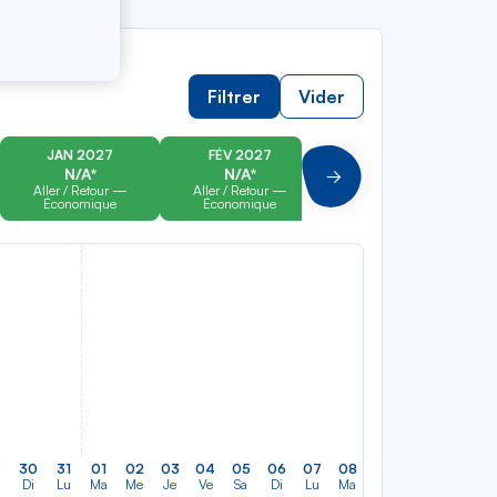
Filtrer
Vider
JAN 2027
FÉV 2027
MAR 2027
N/A*
N/A*
N/A*
Suivant
Aller / Retour —
Aller / Retour —
Aller / Retour —
Économique
Économique
Économique
9
30
31
01
02
03
04
05
06
07
08
09
10
11
12
Di
Lu
Ma
Me
Je
Ve
Sa
Di
Lu
Ma
Me
Je
Ve
Sa