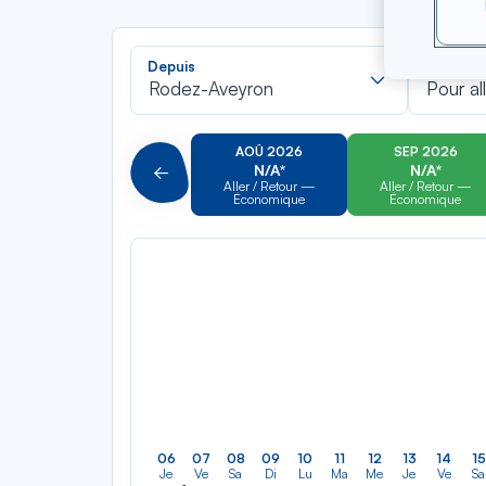
Recherch
Depuis
Vers
dans
Rodez-Aveyron
Pour al
la
liste
AOÛ 2026
SEP 2026
N/A*
N/A*
Précédent
Aller / Retour —
Aller / Retour —
Économique
Économique
06
07
08
09
10
11
12
13
14
15
Je
Ve
Sa
Di
Lu
Ma
Me
Je
Ve
Sa