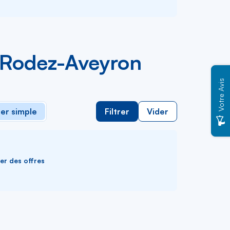
e Rodez-Aveyron
Votre Avis
ler simple
Filtrer
Vider
ver des offres