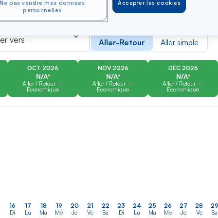
Ne pas vendre mes données
Accepter les cookies
personnelles
er
Rechercher
Type de trajet
dans
ler vers
Aller-Retour
Aller simple
la
liste
OCT 2026
NOV 2026
DÉC 2026
N/A*
N/A*
N/A*
Aller / Retour —
Aller / Retour —
Aller / Retour —
Économique
Économique
Économique
16
17
18
19
20
21
22
23
24
25
26
27
28
2
Di
Lu
Ma
Me
Je
Ve
Sa
Di
Lu
Ma
Me
Je
Ve
Sa