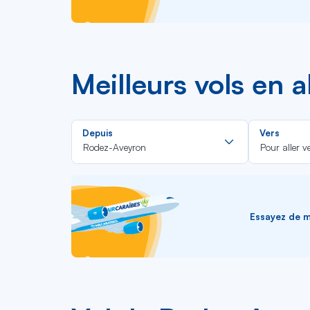
Meilleurs vols en 
Rechercher
Depuis
Vers
dans
Rodez-Aveyron
Pour aller v
la
liste
Essayez de me