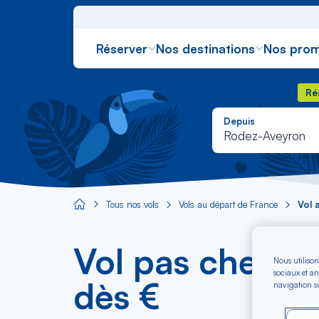
Réserver
Nos destinations
Nos prom
Rés
Ré
Depuis
Rodez-Aveyron
Tous nos vols
Vols au départ de France
Vol 
Aircaraibes.com
Vol pas cher a
Nous utilison
sociaux et an
dès €
navigation su