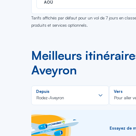
AOÛ
Tarifs affichés par défaut pour un vol de 7 jours en clas
produits et services optionnels.
Meilleurs itinérair
Aveyron
Rechercher
Depuis
Vers
dans
Rodez-Aveyron
Pour aller v
la
liste
Essayez de me