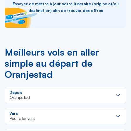
Essayez de mettre à jour votre itinéraire (origine et/ou
destination) afin de trouver des offres
Meilleurs vols en aller
simple au départ de
Oranjestad
Re
Depuis
da
Oranjestad
la
lis
Re
Vers
da
Pour aller vers
la