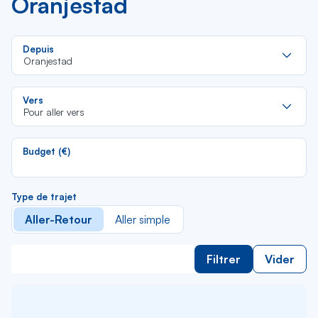
Oranjestad
Re
Depuis
da
Oranjestad
la
lis
Re
Vers
da
Pour aller vers
la
lis
Budget (€)
Type de trajet
Aller-Retour
Aller simple
Filtrer
Vider