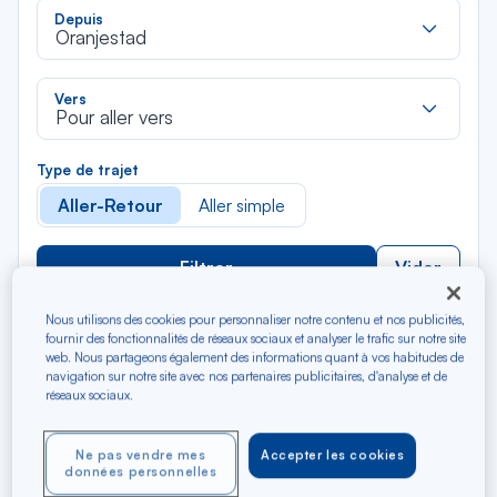
Rec
Depuis
dan
Oranjestad
la
liste
Rec
Vers
dan
Pour aller vers
la
liste
Type de trajet
Aller-Retour
Aller simple
Filtrer
Vider
Nous utilisons des cookies pour personnaliser notre contenu et nos publicités,
AOÛ 2026
fournir des fonctionnalités de réseaux sociaux et analyser le trafic sur notre site
N/A*
Précédent
Suivant
web. Nous partageons également des informations quant à vos habitudes de
Aller / Retour — Économique
Aller
navigation sur notre site avec nos partenaires publicitaires, d'analyse et de
réseaux sociaux.
Ne pas vendre mes
Accepter les cookies
données personnelles