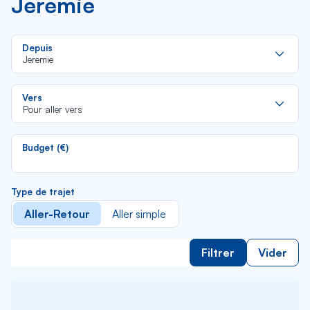
Jeremie
Re
Depuis
da
Jeremie
la
lis
Re
Vers
da
Pour aller vers
la
lis
Budget (€)
Type de trajet
Aller-Retour
Aller simple
Filtrer
Vider