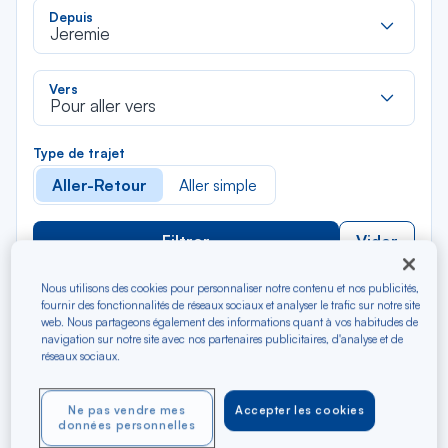
Rec
Depuis
dan
Jeremie
la
liste
Rec
Vers
dan
Pour aller vers
la
liste
Type de trajet
Aller-Retour
Aller simple
Filtrer
Vider
Nous utilisons des cookies pour personnaliser notre contenu et nos publicités,
AOÛ 2026
fournir des fonctionnalités de réseaux sociaux et analyser le trafic sur notre site
N/A*
Précédent
Suivant
web. Nous partageons également des informations quant à vos habitudes de
Aller / Retour — Économique
Aller
navigation sur notre site avec nos partenaires publicitaires, d'analyse et de
réseaux sociaux.
Ne pas vendre mes
Accepter les cookies
données personnelles