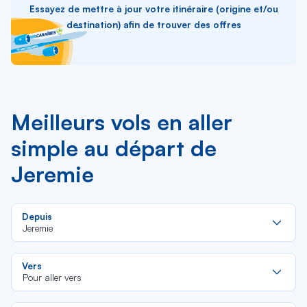
Essayez de mettre à jour votre itinéraire (origine et/ou
destination) afin de trouver des offres
Meilleurs vols en aller
simple au départ de
Jeremie
Re
Depuis
da
Jeremie
la
lis
Re
Vers
da
Pour aller vers
la