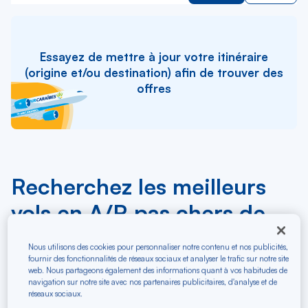
Essayez de mettre à jour votre itinéraire
(origine et/ou destination) afin de trouver des
offres
Recherchez les meilleurs
vols en A/R pas chers de
Aruba
Nous utilisons des cookies pour personnaliser notre contenu et nos publicités,
fournir des fonctionnalités de réseaux sociaux et analyser le trafic sur notre site
web. Nous partageons également des informations quant à vos habitudes de
R
Depuis
navigation sur notre site avec nos partenaires publicitaires, d'analyse et de
d
Au départ de
réseaux sociaux.
la