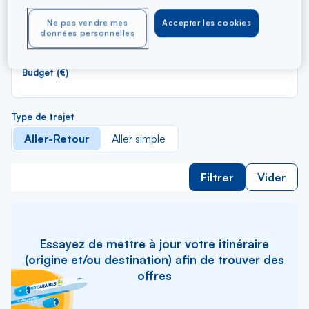
li
R
Vers
Ne pas vendre mes
Accepter les cookies
d
Pour aller vers
données personnelles
la
li
Budget (€)
Type de trajet
Aller-Retour
Aller simple
Filtrer
Vider
Essayez de mettre à jour votre itinéraire
(origine et/ou destination) afin de trouver des
offres