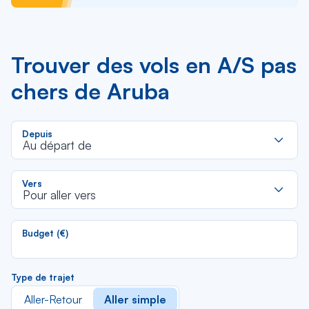
Trouver des vols en A/S pas
chers de Aruba
R
Depuis
d
Au départ de
la
li
R
Vers
d
Pour aller vers
la
li
Budget (€)
Type de trajet
Aller-Retour
Aller simple