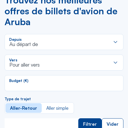
Trouvez nos meilleures
offres de billets d'avion de
Aruba
R
Depuis
d
Au départ de
la
li
R
Vers
d
Pour aller vers
la
li
Budget (€)
Type de trajet
Aller-Retour
Aller simple
Filtrer
Vider