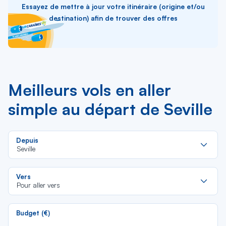
Essayez de mettre à jour votre itinéraire (origine et/ou
destination) afin de trouver des offres
Meilleurs vols en aller
simple au départ de Seville
Re
Depuis
da
Seville
la
lis
Re
Vers
da
Pour aller vers
la
lis
Budget (€)