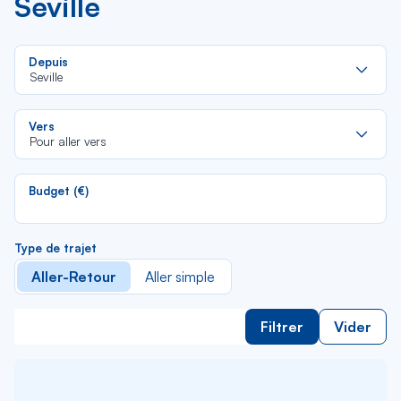
Seville
Re
Depuis
da
Seville
la
lis
Re
Vers
da
Pour aller vers
la
lis
Budget (€)
Type de trajet
Aller-Retour
Aller simple
Filtrer
Vider