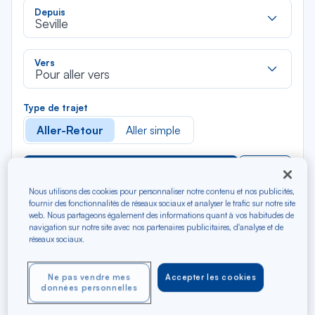
Rec
Depuis
dan
Seville
la
liste
Rec
Vers
dan
Pour aller vers
la
liste
Type de trajet
Aller-Retour
Aller simple
Filtrer
Vider
Nous utilisons des cookies pour personnaliser notre contenu et nos publicités,
fournir des fonctionnalités de réseaux sociaux et analyser le trafic sur notre site
AOÛ 2026
web. Nous partageons également des informations quant à vos habitudes de
N/A*
Précédent
Suivant
navigation sur notre site avec nos partenaires publicitaires, d'analyse et de
Aller / Retour — Économique
Aller
réseaux sociaux.
Ne pas vendre mes
Accepter les cookies
données personnelles