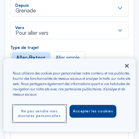
Rec
Depuis
dan
Grenade
la
liste
Rec
Vers
dan
Pour aller vers
la
liste
Type de trajet
Aller-Retour
Aller simple
Nous utilisons des cookies pour personnaliser notre contenu et nos publicités,
Filtrer
Vider
fournir des fonctionnalités de réseaux sociaux et analyser le trafic sur notre site
web. Nous partageons également des informations quant à vos habitudes de
navigation sur notre site avec nos partenaires publicitaires, d'analyse et de
AOÛ 2026
réseaux sociaux.
N/A*
Précédent
Suivant
Aller / Retour — Économique
Aller
Ne pas vendre mes
Accepter les cookies
données personnelles