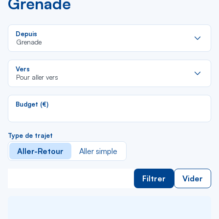
Grenade
Re
Depuis
da
Grenade
la
lis
Re
Vers
da
Pour aller vers
la
lis
Budget (€)
Type de trajet
Aller-Retour
Aller simple
Filtrer
Vider