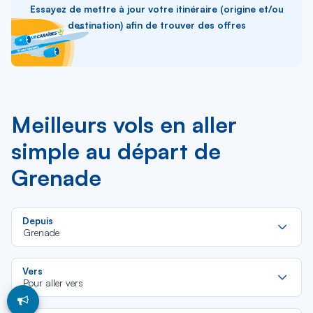
Essayez de mettre à jour votre itinéraire (origine et/ou
destination) afin de trouver des offres
Meilleurs vols en aller
simple au départ de
Grenade
Re
Depuis
da
Grenade
la
lis
Re
Vers
da
Pour aller vers
la