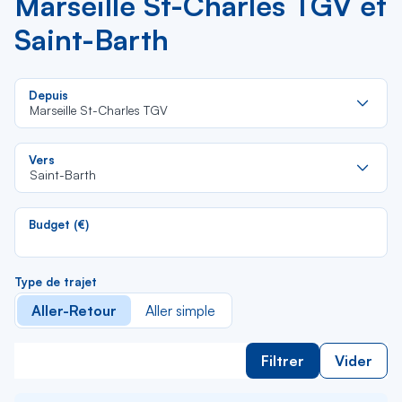
Marseille St-Charles TGV et
Saint-Barth
Re
Depuis
da
Marseille St-Charles TGV
la
lis
Re
Vers
da
Saint-Barth
la
lis
Budget (€)
Type de trajet
Aller-Retour
Aller simple
Filtrer
Vider