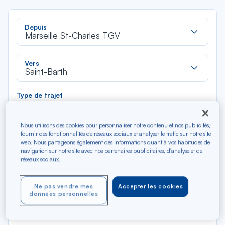
Rec
Depuis
dan
Marseille St-Charles TGV
la
liste
Rec
Vers
dan
Saint-Barth
la
liste
Type de trajet
Aller-Retour
Aller simple
Nous utilisons des cookies pour personnaliser notre contenu et nos publicités,
fournir des fonctionnalités de réseaux sociaux et analyser le trafic sur notre site
Filtrer
Vider
web. Nous partageons également des informations quant à vos habitudes de
navigation sur notre site avec nos partenaires publicitaires, d'analyse et de
réseaux sociaux.
AOÛ 2026
N/A*
Précédent
Suivant
Aller / Retour — Économique
Aller
Ne pas vendre mes
Accepter les cookies
données personnelles