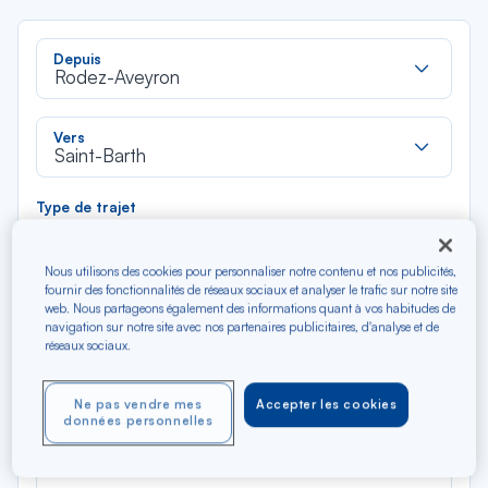
Rec
Depuis
dan
Rodez-Aveyron
la
liste
Rec
Vers
dan
Saint-Barth
la
liste
Type de trajet
Aller-Retour
Aller simple
Nous utilisons des cookies pour personnaliser notre contenu et nos publicités,
fournir des fonctionnalités de réseaux sociaux et analyser le trafic sur notre site
Filtrer
Vider
web. Nous partageons également des informations quant à vos habitudes de
navigation sur notre site avec nos partenaires publicitaires, d'analyse et de
réseaux sociaux.
AOÛ 2026
N/A*
Précédent
Suivant
Aller / Retour — Économique
Aller
Ne pas vendre mes
Accepter les cookies
données personnelles