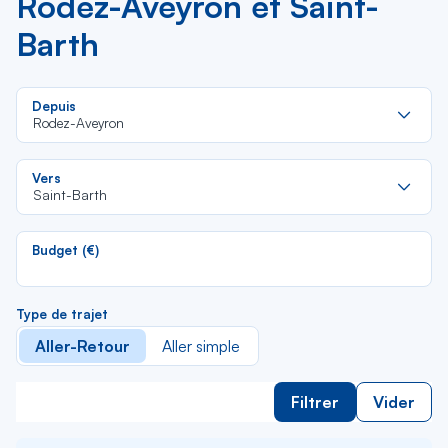
Rodez-Aveyron et Saint-
Barth
Re
Depuis
da
Rodez-Aveyron
la
lis
Re
Vers
da
Saint-Barth
la
lis
Budget (€)
Type de trajet
Aller-Retour
Aller simple
Filtrer
Vider