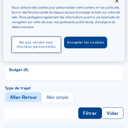
Recherchez les meilleurs
vols en A/R vers Saba
Nous utilisons des cookies pour personnaliser notre contenu et nos publicités,
fournir des fonctionnalités de réseaux sociaux et analyser le trafic sur notre site
web. Nous partageons également des informations quant à vos habitudes de
navigation sur notre site avec nos partenaires publicitaires, d'analyse et de
R
réseaux sociaux.
Depuis
d
Au départ de
la
Ne pas vendre mes
Accepter les cookies
li
R
données personnelles
Vers
d
Pour aller vers
la
li
Budget (€)
Type de trajet
Aller-Retour
Aller simple
Filtrer
Vider