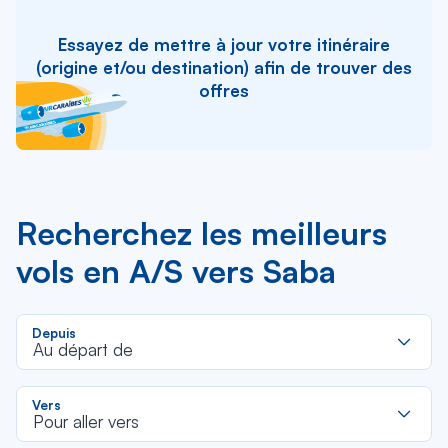
Essayez de mettre à jour votre itinéraire
(origine et/ou destination) afin de trouver des
offres
Recherchez les meilleurs
vols en A/S vers Saba
R
Depuis
d
Au départ de
la
li
R
Vers
d
Pour aller vers
la