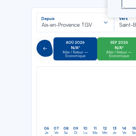
Recherch
Depuis
Vers
dans
Aix-en-Provence TGV
Saint-B
la
liste
AOÛ 2026
SEP 2026
N/A*
N/A*
Précédent
Aller / Retour —
Aller / Retour —
Économique
Économique
06
07
08
09
10
11
12
13
14
15
Je
Ve
Sa
Di
Lu
Ma
Me
Je
Ve
Sa