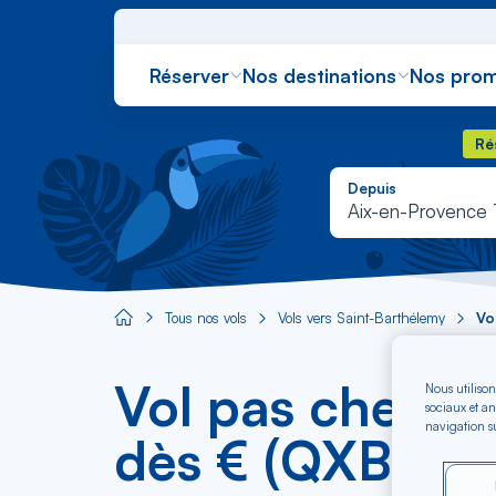
Réserver
Nos destinations
Nos prom
Rés
Ré
Depuis
Aix-en-Provence
Tous nos vols
Vols vers Saint-Barthélemy
Vo
Aircaraibes.com
Vol pas cher A
Nous utilison
sociaux et an
navigation su
dès € (QXB-SB