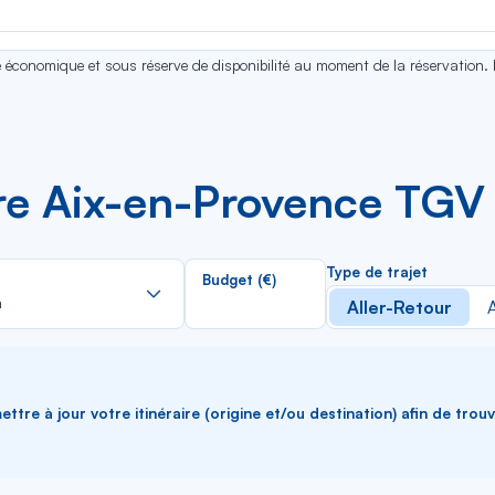
se économique et sous réserve de disponibilité au moment de la réservation.
tre Aix-en-Provence TGV 
Rechercher
Type de trajet
Budget (€)
dans
h
Aller-Retour
A
la
liste
ttre à jour votre itinéraire (origine et/ou destination) afin de trou