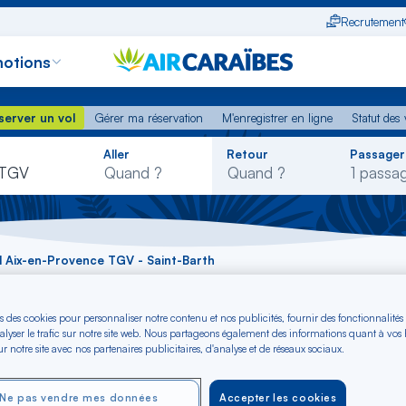
Recrutement
otions
erver un vol
Gérer ma réservation
M'enregistrer en ligne
Statut des
server un vol
Gérer ma réservation
M'enregistrer en ligne
Statut des 
Rechercher
Aller
Retour
Passager
dans
 TGV
la
liste
l Aix-en-Provence TGV - Saint-Barth
ix-en-Provence TGV 
s des cookies pour personnaliser notre contenu et nos publicités, fournir des fonctionnalités
alyser le trafic sur notre site web. Nous partageons également des informations quant à vos
r notre site avec nos partenaires publicitaires, d'analyse et de réseaux sociaux.
H)
Ne pas vendre mes données
Accepter les cookies