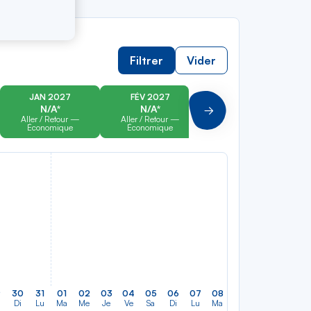
Filtrer
Vider
JAN 2027
FÉV 2027
MAR 2027
N/A*
N/A*
N/A*
Suivant
Aller / Retour —
Aller / Retour —
Aller / Retour —
Économique
Économique
Économique
9
30
31
01
02
03
04
05
06
07
08
09
10
11
12
Di
Lu
Ma
Me
Je
Ve
Sa
Di
Lu
Ma
Me
Je
Ve
Sa