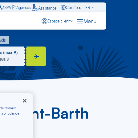
SAV
Agences
Caraïbes - FR
Assistance
Français - FR
Menu
Espace client
English - EN
 vols
vols
Español - ES
s (max 9)
- Saint-Barth
 de réseaux
 habitudes de