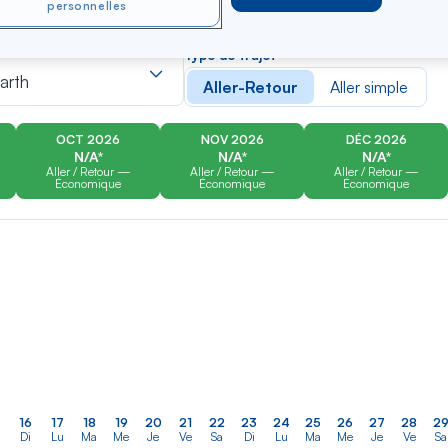
personnelles
er
Rechercher
Type de trajet
dans
arth
Aller-Retour
Aller simple
la
liste
OCT 2026
NOV 2026
DÉC 2026
N/A*
N/A*
N/A*
Aller / Retour —
Aller / Retour —
Aller / Retour —
Économique
Économique
Économique
16
17
18
19
20
21
22
23
24
25
26
27
28
2
Di
Lu
Ma
Me
Je
Ve
Sa
Di
Lu
Ma
Me
Je
Ve
Sa