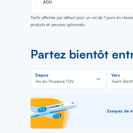
AOÛ
Tarifs affichés par défaut pour un vol de 7 jours en clas
produits et services optionnels.
Partez bientôt en
Rechercher
Depuis
Vers
dans
Aix-en-Provence TGV
Saint-Bart
la
liste
Essayez de me