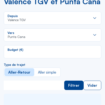
Valence TGV et Punta Cana
Re
Depuis
da
Valence TGV
la
lis
Re
Vers
da
Punta Cana
la
lis
Budget (€)
Type de trajet
Aller-Retour
Aller simple
Filtrer
Vider