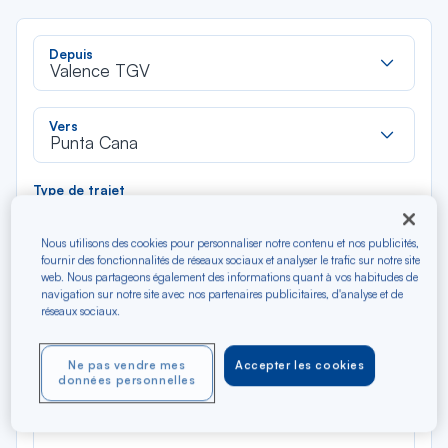
Rec
Depuis
dan
Valence TGV
la
liste
Rec
Vers
dan
Punta Cana
la
liste
Type de trajet
Aller-Retour
Aller simple
Nous utilisons des cookies pour personnaliser notre contenu et nos publicités,
fournir des fonctionnalités de réseaux sociaux et analyser le trafic sur notre site
Filtrer
Vider
web. Nous partageons également des informations quant à vos habitudes de
navigation sur notre site avec nos partenaires publicitaires, d'analyse et de
réseaux sociaux.
AOÛ 2026
N/A*
Précédent
Suivant
Aller / Retour — Économique
Aller
Ne pas vendre mes
Accepter les cookies
données personnelles