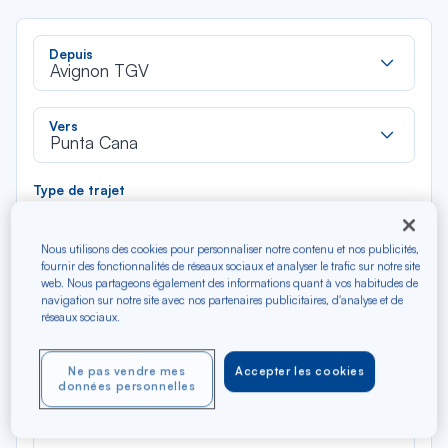
Rec
Depuis
dan
Avignon TGV
la
liste
Rec
Vers
dan
Punta Cana
la
liste
Type de trajet
Aller-Retour
Aller simple
Nous utilisons des cookies pour personnaliser notre contenu et nos publicités,
fournir des fonctionnalités de réseaux sociaux et analyser le trafic sur notre site
Filtrer
Vider
web. Nous partageons également des informations quant à vos habitudes de
navigation sur notre site avec nos partenaires publicitaires, d'analyse et de
réseaux sociaux.
AOÛ 2026
N/A*
Précédent
Suivant
Aller / Retour — Économique
Aller
Ne pas vendre mes
Accepter les cookies
données personnelles