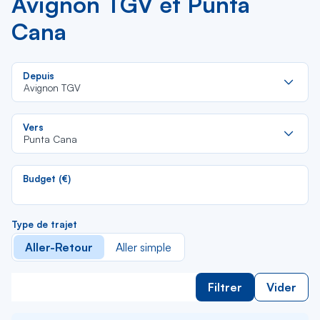
Avignon TGV et Punta
Cana
Re
Depuis
da
Avignon TGV
la
lis
Re
Vers
da
Punta Cana
la
lis
Budget (€)
Type de trajet
Aller-Retour
Aller simple
Filtrer
Vider