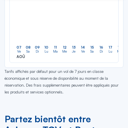
07
08
09
10
11
12
13
14
15
16
17
18
Ve
Sa
Di
Lu
Ma
Me
Je
Ve
Sa
Di
Lu
Ma
AOÛ
Tarifs affichés par défaut pour un vol de 7 jours en classe
économique et sous réserve de disponibilité au moment de la
réservation. Des frais supplémentaires peuvent être appliqués pour
les produits et services optionnels.
Partez bientôt entre