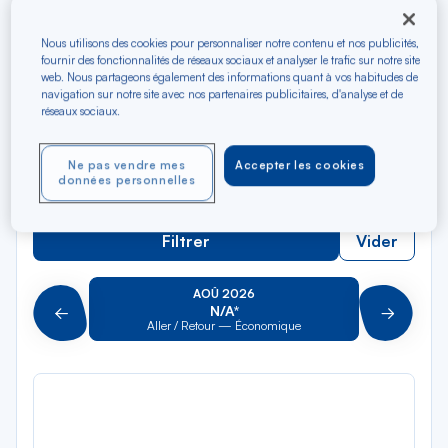
Rec
Depuis
dan
Valence
Nous utilisons des cookies pour personnaliser notre contenu et nos publicités,
la
fournir des fonctionnalités de réseaux sociaux et analyser le trafic sur notre site
liste
web. Nous partageons également des informations quant à vos habitudes de
Rec
Vers
navigation sur notre site avec nos partenaires publicitaires, d'analyse et de
dan
Pour aller vers
réseaux sociaux.
la
liste
Type de trajet
Ne pas vendre mes
Accepter les cookies
données personnelles
Aller-Retour
Aller simple
Filtrer
Vider
AOÛ 2026
N/A*
Précédent
Suivant
Aller / Retour — Économique
Aller