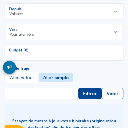
Re
Depuis
da
Valence
la
lis
Re
Vers
da
Pour aller vers
la
lis
Budget (€)
Type de trajet
Aller-Retour
Aller simple
Filtrer
Vider
Essayez de mettre à jour votre itinéraire (origine et/ou
destination) afin de trouver des offres