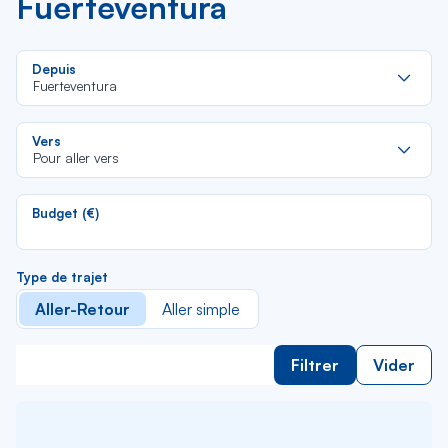
Fuerteventura
Re
Depuis
da
Fuerteventura
la
lis
Re
Vers
da
Pour aller vers
la
lis
Budget (€)
Type de trajet
Aller-Retour
Aller simple
Filtrer
Vider