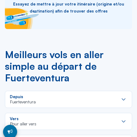
Essayez de mettre à jour votre itinéraire (origine et/ou
destination) afin de trouver des offres
Meilleurs vols en aller
simple au départ de
Fuerteventura
Re
Depuis
da
Fuerteventura
la
lis
Re
Vers
da
Pour aller vers
la