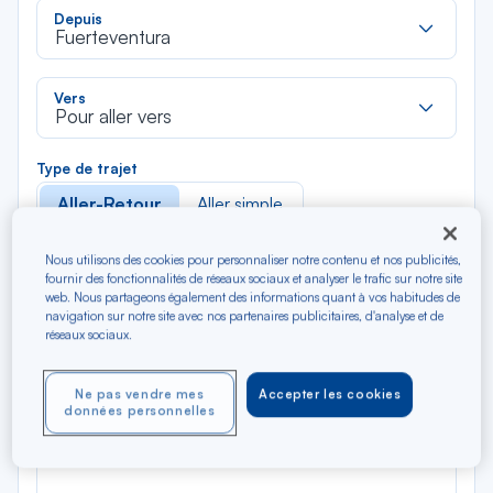
Rec
Depuis
dan
Fuerteventura
la
liste
Rec
Vers
dan
Pour aller vers
la
liste
Type de trajet
Aller-Retour
Aller simple
Nous utilisons des cookies pour personnaliser notre contenu et nos publicités,
Filtrer
Vider
fournir des fonctionnalités de réseaux sociaux et analyser le trafic sur notre site
web. Nous partageons également des informations quant à vos habitudes de
navigation sur notre site avec nos partenaires publicitaires, d'analyse et de
AOÛ 2026
réseaux sociaux.
N/A*
Précédent
Suivant
Aller / Retour — Économique
Aller
Ne pas vendre mes
Accepter les cookies
données personnelles