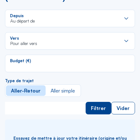
Re
Depuis
da
Au départ de
la
lis
Re
Vers
da
Pour aller vers
la
lis
Budget (€)
Type de trajet
Aller-Retour
Aller simple
Filtrer
Vider
Essayez de mettre à jour votre itinéraire (origine et/ou