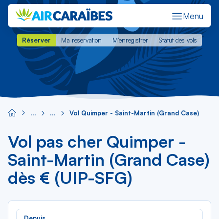
Menu
Réserver
Ma réservation
M'enregistrer
Statut des vols
Réserver
Ma réservation
M'enregistrer
Statut des vols
Vol Quimper - Saint-Martin (Grand Case)
Vol pas cher Quimper -
Saint-Martin (Grand Case)
dès € (UIP-SFG)
Rec
Depuis