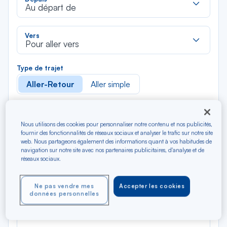
dan
Au départ de
la
liste
Rec
Vers
dan
Pour aller vers
la
liste
Type de trajet
Aller-Retour
Aller simple
Filtrer
Vider
Nous utilisons des cookies pour personnaliser notre contenu et nos publicités,
fournir des fonctionnalités de réseaux sociaux et analyser le trafic sur notre site
AOÛ 2026
web. Nous partageons également des informations quant à vos habitudes de
N/A*
navigation sur notre site avec nos partenaires publicitaires, d'analyse et de
Précédent
Suivant
Aller / Retour — Économique
Aller
réseaux sociaux.
Ne pas vendre mes
Accepter les cookies
données personnelles