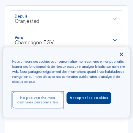
Rec
Depuis
dan
Oranjestad
la
liste
Rec
Vers
dan
Champagne TGV
la
liste
Type de trajet
Nous utilisons des cookies pour personnaliser notre contenu et nos publicités,
Aller-Retour
Aller simple
fournir des fonctionnalités de réseaux sociaux et analyser le trafic sur notre site
web. Nous partageons également des informations quant à vos habitudes de
navigation sur notre site avec nos partenaires publicitaires, d'analyse et de
Filtrer
Vider
réseaux sociaux.
Ne pas vendre mes
Accepter les cookies
AOÛ 2026
données personnelles
N/A*
Précédent
Suivant
Aller / Retour — Économique
Aller