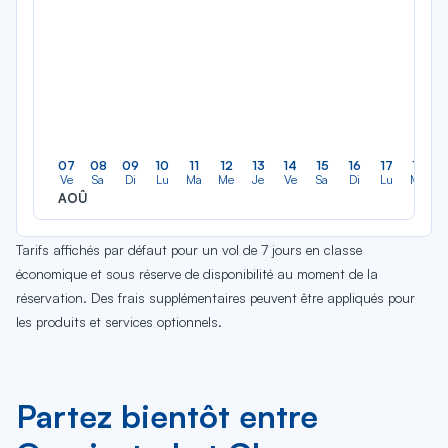
07
08
09
10
11
12
13
14
15
16
17
18
Ve
Sa
Di
Lu
Ma
Me
Je
Ve
Sa
Di
Lu
Ma
AOÛ
Tarifs affichés par défaut pour un vol de 7 jours en classe
économique et sous réserve de disponibilité au moment de la
réservation. Des frais supplémentaires peuvent être appliqués pour
les produits et services optionnels.
Partez bientôt entre