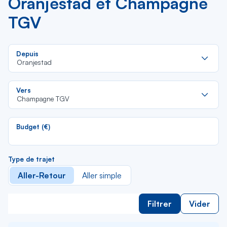
Oranjestad et Champagne
TGV
Re
Depuis
da
Oranjestad
la
lis
Re
Vers
da
Champagne TGV
la
lis
Budget (€)
Type de trajet
Aller-Retour
Aller simple
Filtrer
Vider