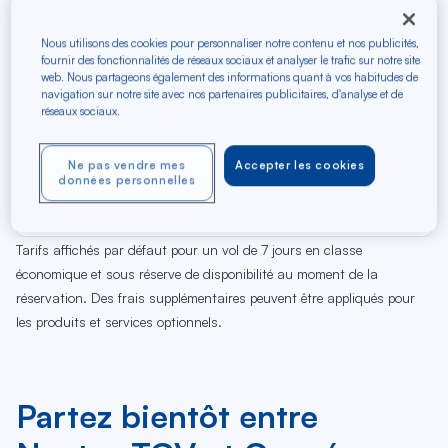
Nous utilisons des cookies pour personnaliser notre contenu et nos publicités,
fournir des fonctionnalités de réseaux sociaux et analyser le trafic sur notre site
web. Nous partageons également des informations quant à vos habitudes de
navigation sur notre site avec nos partenaires publicitaires, d'analyse et de
réseaux sociaux.
07
08
09
10
11
12
13
14
15
16
17
18
Ne pas vendre mes
Accepter les cookies
Ve
Sa
Di
Lu
Ma
Me
Je
Ve
Sa
Di
Lu
Ma
données personnelles
AOÛ
Tarifs affichés par défaut pour un vol de 7 jours en classe
économique et sous réserve de disponibilité au moment de la
réservation. Des frais supplémentaires peuvent être appliqués pour
les produits et services optionnels.
Partez bientôt entre