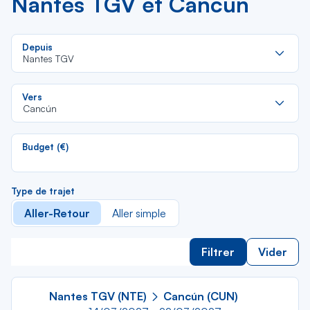
Nantes TGV et Cancún
Re
Depuis
da
Nantes TGV
la
lis
Re
Vers
da
Cancún
la
lis
Budget (€)
Type de trajet
Aller-Retour
Aller simple
Filtrer
Vider
Nantes TGV (NTE)
Cancún (CUN)