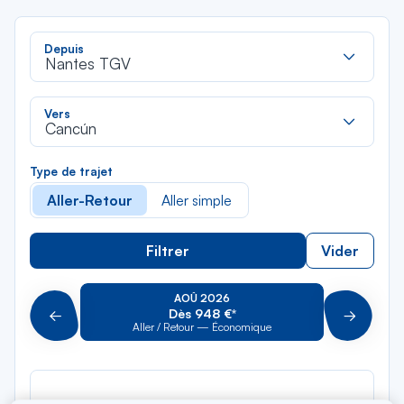
Rec
Depuis
dan
Nantes TGV
la
liste
Rec
Vers
dan
Cancún
la
liste
Type de trajet
Aller-Retour
Aller simple
Filtrer
Vider
AOÛ 2026
Dès 948 €*
Précédent
Suivant
Aller / Retour — Économique
Aller