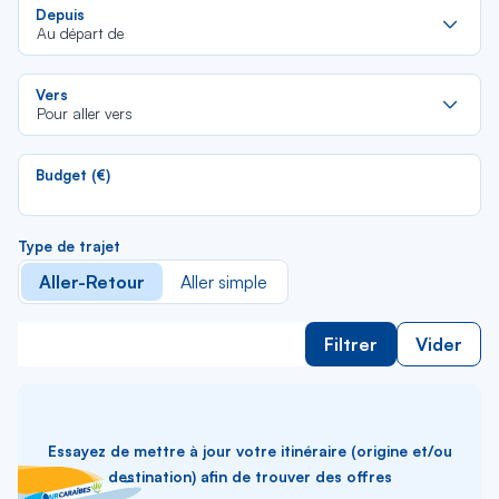
Re
Depuis
da
Au départ de
la
lis
Re
Vers
da
Pour aller vers
la
lis
Budget (€)
Type de trajet
Aller-Retour
Aller simple
Filtrer
Vider
Essayez de mettre à jour votre itinéraire (origine et/ou
destination) afin de trouver des offres