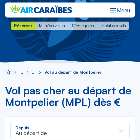
Menu
Réserver
Ma réservation
M'enregistrer
Statut des vols
Réserver
Ma réservation
M'enregistrer
Statut des vols
Vol au départ de Montpelier
Vol pas cher au départ de
Montpelier (MPL) dès €
Rec
Depuis
dan
Au départ de
la