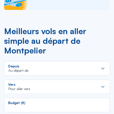
Meilleurs vols en aller
simple au départ de
Montpelier
Re
Depuis
da
Au départ de
la
lis
Re
Vers
da
Pour aller vers
la
lis
Budget (€)