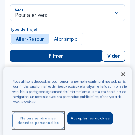
liste
Rec
Vers
dan
Pour aller vers
la
liste
Type de trajet
Aller-Retour
Aller simple
Filtrer
Vider
AOÛ 2026
N/A*
Précédent
Suivant
Aller / Retour — Économique
Aller
Nous utilisons des cookies pour personnaliser notre contenu et nos publicités,
fournir des fonctionnalités de réseaux sociaux et analyser le trafic sur notre site
web. Nous partageons également des informations quant à vos habitudes de
navigation sur notre site avec nos partenaires publicitaires, d'analyse et de
réseaux sociaux.
Ne pas vendre mes
Accepter les cookies
données personnelles