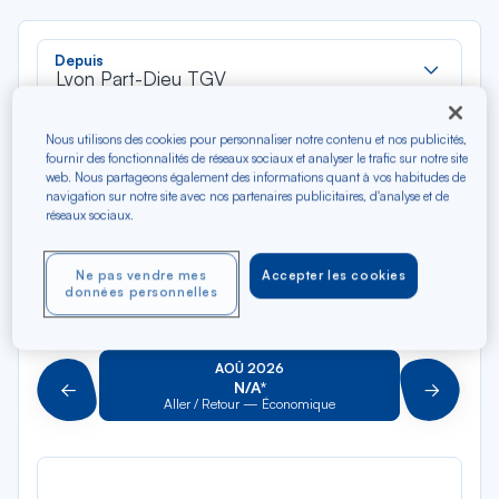
Rec
Depuis
dan
Lyon Part-Dieu TGV
la
liste
Rec
Nous utilisons des cookies pour personnaliser notre contenu et nos publicités,
Vers
dan
Pour aller vers
fournir des fonctionnalités de réseaux sociaux et analyser le trafic sur notre site
web. Nous partageons également des informations quant à vos habitudes de
la
navigation sur notre site avec nos partenaires publicitaires, d'analyse et de
liste
Type de trajet
réseaux sociaux.
Aller-Retour
Aller simple
Ne pas vendre mes
Accepter les cookies
données personnelles
Filtrer
Vider
AOÛ 2026
N/A*
Précédent
Suivant
Aller / Retour — Économique
Aller