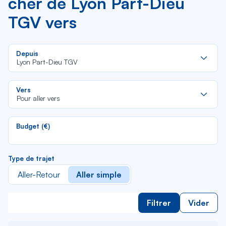
cher de Lyon Part-Dieu
TGV vers
Re
Depuis
da
Lyon Part-Dieu TGV
la
lis
Re
Vers
da
Pour aller vers
la
lis
Budget (€)
Type de trajet
Aller-Retour
Aller simple
Filtrer
Vider