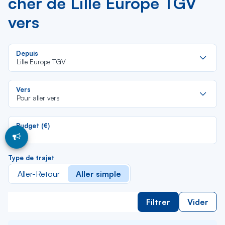
cher de Lille Europe TGV
vers
Re
Depuis
da
Lille Europe TGV
la
lis
Re
Vers
da
Pour aller vers
la
lis
Budget (€)
Type de trajet
Aller-Retour
Aller simple
Filtrer
Vider