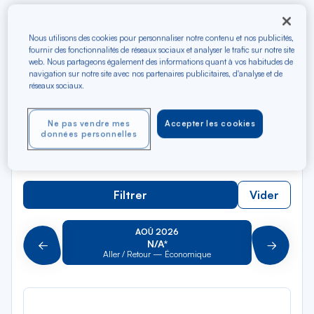
Rec
Depuis
Nous utilisons des cookies pour personnaliser notre contenu et nos publicités,
dan
Lille Europe TGV
fournir des fonctionnalités de réseaux sociaux et analyser le trafic sur notre site
web. Nous partageons également des informations quant à vos habitudes de
la
navigation sur notre site avec nos partenaires publicitaires, d'analyse et de
liste
Rec
réseaux sociaux.
Vers
dan
Pour aller vers
la
Ne pas vendre mes
Accepter les cookies
liste
Type de trajet
données personnelles
Aller-Retour
Aller simple
Filtrer
Vider
AOÛ 2026
N/A*
Précédent
Suivant
Aller / Retour — Économique
Aller