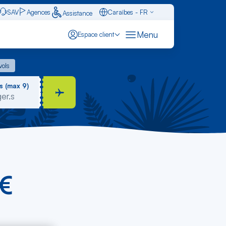
SAV
Agences
Caraïbes - FR
Assistance
Français - FR
Menu
Espace client
English - EN
 vols
vols
Español - ES
s (max 9)
0€