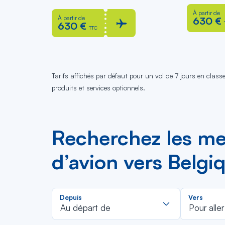
À partir de
À partir de
630 €
630 €
TTC
Tarifs affichés par défaut pour un vol de 7 jours en clas
produits et services optionnels.
Recherchez les meil
d’avion vers Belgi
Rechercher
Depuis
Vers
dans
Au départ de
Pour aller
la