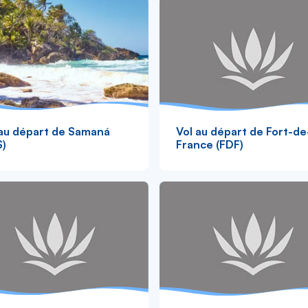
 au départ de Samaná
Vol au départ de Fort-de
S)
France (FDF)