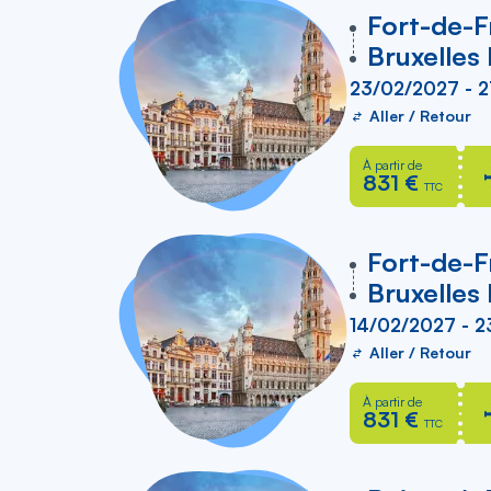
vers
Fort-de-F
Bruxelles
23/02/2027 - 
Aller / Retour
À partir de
831 €
TTC
vers
Fort-de-F
Bruxelles
14/02/2027 - 
Aller / Retour
À partir de
831 €
TTC