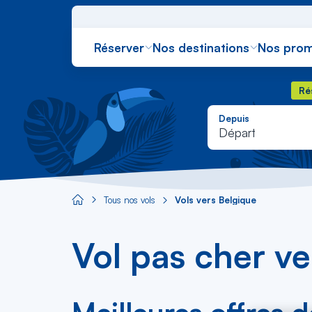
Réserver
Nos destinations
Nos prom
Rés
Ré
Depuis
Départ
Tous nos vols
Vols vers Belgique
Aircaraibes.com
Vol pas cher v