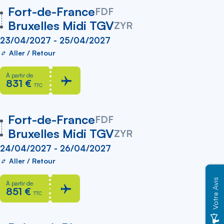
vers
Fort-de-France
FDF
Bruxelles Midi TGV
ZYR
23/04/2027 - 25/04/2027
Aller / Retour
À partir de
831 €
TTC
vers
Fort-de-France
FDF
Bruxelles Midi TGV
ZYR
24/04/2027 - 26/04/2027
Aller / Retour
Votre Avis
À partir de
851 €
TTC