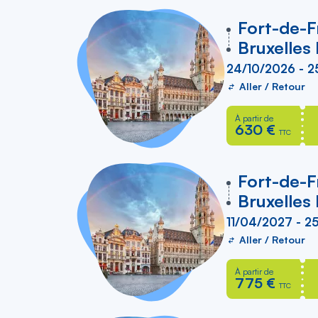
liste
vers
Fort-de-F
Bruxelles
24/10/2026 - 2
Aller / Retour
À partir de
630 €
TTC
vers
Fort-de-F
Bruxelles
11/04/2027 - 
Aller / Retour
À partir de
775 €
TTC