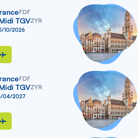
liste
rance
FDF
 Midi TGV
ZYR
5/10/2026
rance
FDF
 Midi TGV
ZYR
25/04/2027