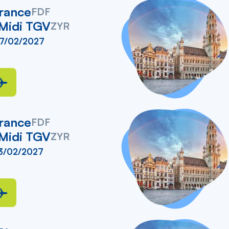
rance
FDF
 Midi TGV
ZYR
27/02/2027
rance
FDF
 Midi TGV
ZYR
23/02/2027