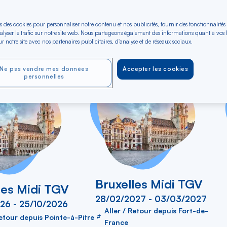
e vols en Aller-retour
s des cookies pour personnaliser notre contenu et nos publicités, fournir des fonctionnalités
Rechercher
Type de trajet
alyser le trafic sur notre site web. Nous partageons également des informations quant à vos
Budget (€)
r notre site avec nos partenaires publicitaires, d'analyse et de réseaux sociaux.
dans
 vers
Aller-Retour
A
la
liste
Ne pas vendre mes données
Accepter les cookies
personnelles
Bruxelles Midi TGV
les Midi TGV
28/02/2027 - 03/03/2027
26 - 25/10/2026
Aller / Retour depuis Fort-de-
Retour depuis Pointe-à-Pitre
France