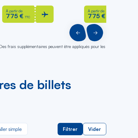
À partir de
À partir de
775 €
775 €
TTC
TTC
PRÉCÉDENT
SUIVANT
 Des frais supplémentaires peuvent être appliqués pour les
es de billets
ller simple
Filtrer
Vider