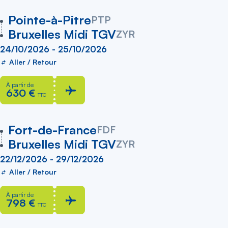
vers
Pointe-à-Pitre
PTP
Bruxelles Midi TGV
ZYR
24/10/2026 - 25/10/2026
Aller / Retour
À partir de
630 €
TTC
vers
Fort-de-France
FDF
Bruxelles Midi TGV
ZYR
22/12/2026 - 29/12/2026
Aller / Retour
À partir de
798 €
TTC