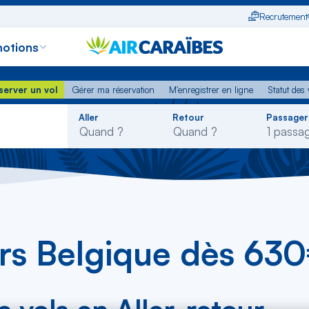
Recrutement
otions
erver un vol
Gérer ma réservation
M'enregistrer en ligne
Statut des
server un vol
Gérer ma réservation
M'enregistrer en ligne
Statut des 
Rechercher
Aller
Retour
Passager
dans
la
liste
ers Belgique dès 63