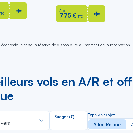
À partir de
TTC
775 €
TTC
se économique et sous réserve de disponibilité au moment de la réservation.
leurs vols en A/R et offr
que
Rechercher
Type de trajet
Budget (€)
dans
 vers
Aller-Retour
A
la