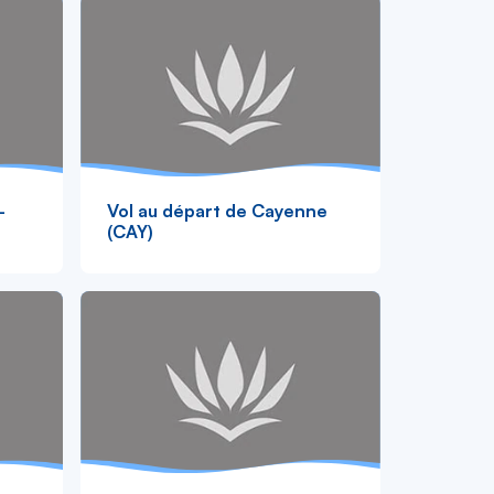
-
Vol au départ de Cayenne
(CAY)