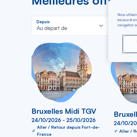
Meilleures offres d
Nous utilison
Rechercher
sociaux et an
Depuis
Vers
navigation su
dans
Au départ de
Pour aller
la
liste
Bruxelles Midi TGV
Bruxel
24/10/2026 - 25/10/2026
24/10/20
Aller / Retour depuis Fort-de-
Aller / 
France