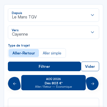
Rec
Depuis
dan
Le Mans TGV
la
liste
Rec
Vers
dan
Cayenne
la
liste
Type de trajet
Aller-Retour
Aller simple
Filtrer
Vider
AOÛ 2026
Dès 803 €*
Précédent
Suivant
Aller / Retour — Économique
Aller