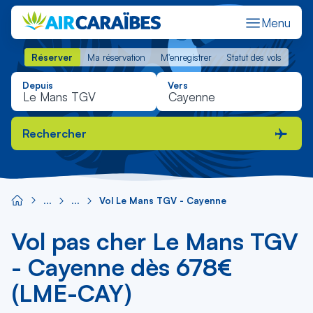
Menu
Réserver
Ma réservation
M'enregistrer
Statut des vols
Réserver
Ma réservation
M'enregistrer
Statut des vols
Depuis
Vers
Rechercher
Vol Le Mans TGV - Cayenne
Vol pas cher Le Mans TGV
- Cayenne dès 678€
(LME-CAY)