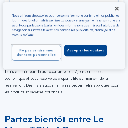
Nous utilisons des cookies pour personnaliser notre contenu et nos publicités,
fournir des fonctionnalités de réseaux sociaux et analyser le trafic sur notre site
web. Nous partageons également des informations quant à vos habitudes de
navigation sur notre site avec nos partenaires publicitaires, d'analyse et de
réseaux sociaux.
08
09
10
11
12
13
14
15
16
17
18
19
Ne pas vendre mes
Accepter les cookies
Sa
Di
Lu
Ma
Me
Je
Ve
Sa
Di
Lu
Ma
Me
données personnelles
AOÛ
Tarifs affichés par défaut pour un vol de 7 jours en classe
économique et sous réserve de disponibilité au moment de la
réservation. Des frais supplémentaires peuvent être appliqués pour
les produits et services optionnels.
Partez bientôt entre Le