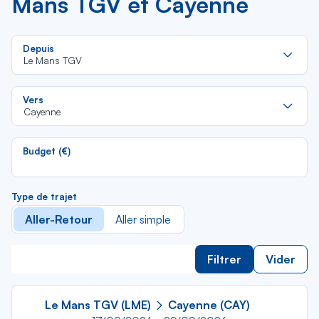
Mans TGV et Cayenne
Re
Depuis
da
Le Mans TGV
la
lis
Re
Vers
da
Cayenne
la
lis
Budget (€)
Type de trajet
Aller-Retour
Aller simple
Filtrer
Vider
Le Mans TGV (LME)
Cayenne (CAY)