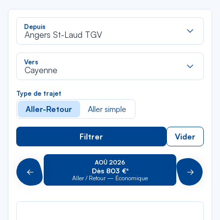
Rec
Depuis
dan
Angers St-Laud TGV
la
liste
Rec
Vers
dan
Cayenne
la
liste
Type de trajet
Aller-Retour
Aller simple
Filtrer
Vider
AOÛ 2026
Dès 803 €*
Précédent
Suivant
Aller / Retour — Économique
Aller