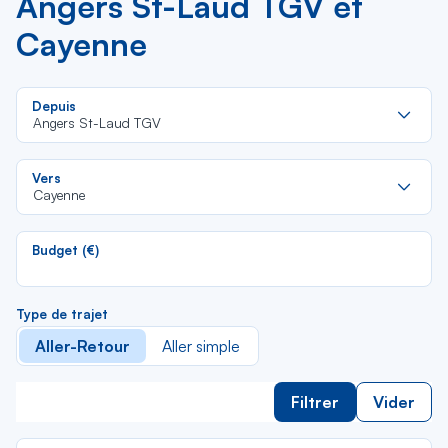
Angers St-Laud TGV et
Cayenne
Re
Depuis
da
Angers St-Laud TGV
la
lis
Re
Vers
da
Cayenne
la
lis
Budget (€)
Type de trajet
Aller-Retour
Aller simple
Filtrer
Vider