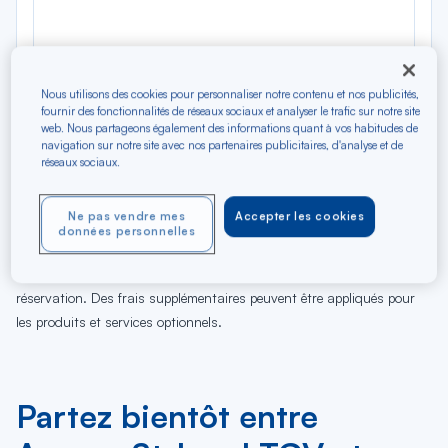
Nous utilisons des cookies pour personnaliser notre contenu et nos publicités,
fournir des fonctionnalités de réseaux sociaux et analyser le trafic sur notre site
web. Nous partageons également des informations quant à vos habitudes de
navigation sur notre site avec nos partenaires publicitaires, d'analyse et de
réseaux sociaux.
07
08
09
10
11
12
13
14
15
16
17
18
Ve
Sa
Di
Lu
Ma
Me
Je
Ve
Sa
Di
Lu
Ma
AOÛ
Ne pas vendre mes
Accepter les cookies
données personnelles
Tarifs affichés par défaut pour un vol de 7 jours en classe
économique et sous réserve de disponibilité au moment de la
réservation. Des frais supplémentaires peuvent être appliqués pour
les produits et services optionnels.
Partez bientôt entre