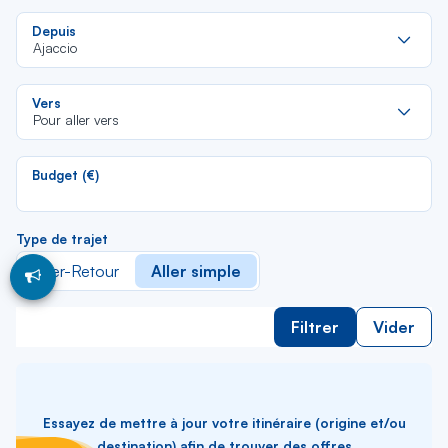
Re
Depuis
da
Ajaccio
la
lis
Re
Vers
da
Pour aller vers
la
lis
Budget (€)
Type de trajet
Aller-Retour
Aller simple
Filtrer
Vider
Essayez de mettre à jour votre itinéraire (origine et/ou
destination) afin de trouver des offres