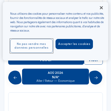
Rec
Depuis
dan
Ajaccio
la
Nous utilisons des cookies pour personnaliser notre contenu et nos publicités,
fournir des fonctionnalités de réseaux sociaux et analyser le trafic sur notre site
liste
Rec
Vers
web. Nous partageons également des informations quant à vos habitudes de
dan
Pour aller vers
navigation sur notre site avec nos partenaires publicitaires, d'analyse et de
réseaux sociaux.
la
liste
Type de trajet
Ne pas vendre mes
Accepter les cookies
Aller-Retour
Aller simple
données personnelles
Filtrer
Vider
AOÛ 2026
N/A*
Précédent
Suivant
Aller / Retour — Économique
Aller