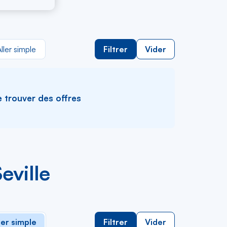
eville
ller simple
Filtrer
Vider
e trouver des offres
eville
ler simple
Filtrer
Vider