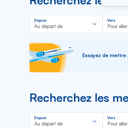
Recherchez les mei
Rechercher
Depuis
Vers
dans
Au départ de
Pour aller
la
liste
Essayez de mettre à 
Recherchez les mei
Rechercher
Depuis
Vers
dans
Au départ de
Pour aller