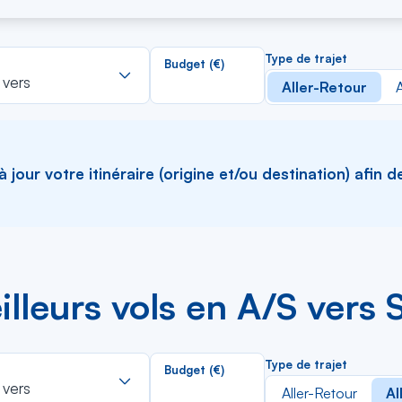
lleurs vols en A/R vers S
Rechercher
Type de trajet
Budget (€)
dans
 vers
Aller-Retour
A
la
liste
jour votre itinéraire (origine et/ou destination) afin d
lleurs vols en A/S vers S
Rechercher
Type de trajet
Budget (€)
dans
 vers
Aller-Retour
Al