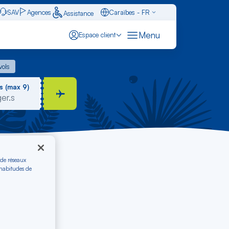
SAV
Agences
Caraïbes - FR
Assistance
Français - FR
Menu
Espace client
English - EN
 vols
vols
Español - ES
s (max 9)
 de réseaux
 habitudes de