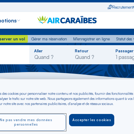
Recrutement
otions
erver un vol
Gérer ma réservation
M'enregistrer en ligne
Statut des
server un vol
Gérer ma réservation
M'enregistrer en ligne
Statut des 
Rechercher
Aller
Retour
Passager
dans
la
liste
eville
s des cookies pour personnaliser notre contenu et nos publicités, fournir des fonctionnalités
alyser le trafic sur notre site web. Nous partageons également des informations quant à vos
rs Seville dès €
r notre site avec nos partenaires publicitaires, d'analyse et de réseaux sociaux.
Ne pas vendre mes données
Accepter les cookies
personnelles