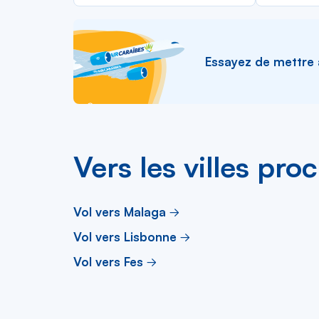
la
liste
Essayez de mettre à 
Vers les villes pro
Vol vers Malaga
Vol vers Lisbonne
Vol vers Fes