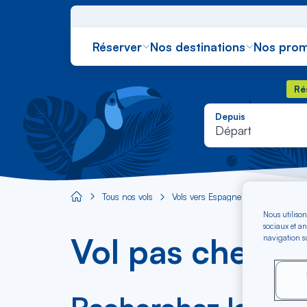
Réserver
Nos destinations
Nos prom
Rés
Ré
Depuis
Départ
Tous nos vols
Vols vers Espagne
Vols vers S
Aircaraibes.com
Nous utilison
sociaux et an
Vol pas cher ve
navigation su