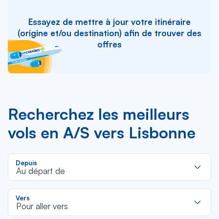
Essayez de mettre à jour votre itinéraire
(origine et/ou destination) afin de trouver des
offres
Recherchez les meilleurs
vols en A/S vers Lisbonne
R
Depuis
d
Au départ de
la
li
R
Vers
d
Pour aller vers
la