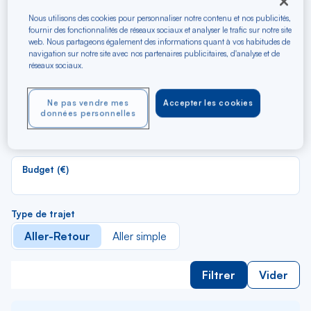
Recherchez les meilleurs
vols en A/R vers Lisbonne
Nous utilisons des cookies pour personnaliser notre contenu et nos publicités,
fournir des fonctionnalités de réseaux sociaux et analyser le trafic sur notre site
web. Nous partageons également des informations quant à vos habitudes de
navigation sur notre site avec nos partenaires publicitaires, d'analyse et de
R
réseaux sociaux.
Depuis
d
Au départ de
la
Ne pas vendre mes
Accepter les cookies
li
R
données personnelles
Vers
d
Pour aller vers
la
li
Budget (€)
Type de trajet
Aller-Retour
Aller simple
Filtrer
Vider