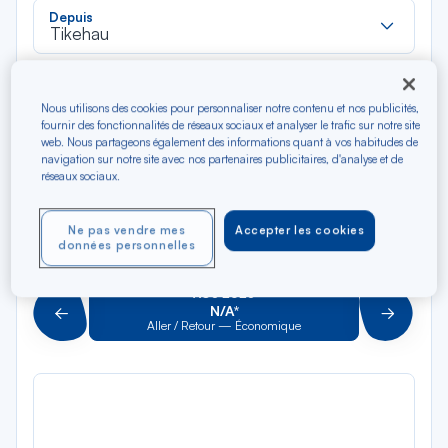
Rec
Depuis
dan
Tikehau
la
liste
Rec
Vers
dan
Pour aller vers
Nous utilisons des cookies pour personnaliser notre contenu et nos publicités,
la
fournir des fonctionnalités de réseaux sociaux et analyser le trafic sur notre site
web. Nous partageons également des informations quant à vos habitudes de
liste
Type de trajet
navigation sur notre site avec nos partenaires publicitaires, d'analyse et de
réseaux sociaux.
Aller-Retour
Aller simple
Ne pas vendre mes
Accepter les cookies
Filtrer
Vider
données personnelles
AOÛ 2026
N/A*
Précédent
Suivant
Aller / Retour — Économique
Aller