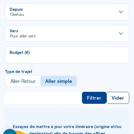
Re
Depuis
da
Tikehau
la
lis
Re
Vers
da
Pour aller vers
la
lis
Budget (€)
Type de trajet
Aller-Retour
Aller simple
Filtrer
Vider
Essayez de mettre à jour votre itinéraire (origine et/ou
destination) afin de trouver des offres