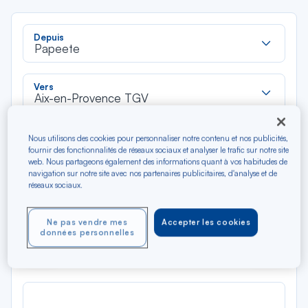
Rec
Depuis
dan
Papeete
la
liste
Rec
Vers
dan
Aix-en-Provence TGV
la
liste
Type de trajet
Nous utilisons des cookies pour personnaliser notre contenu et nos publicités,
fournir des fonctionnalités de réseaux sociaux et analyser le trafic sur notre site
Aller-Retour
Aller simple
web. Nous partageons également des informations quant à vos habitudes de
navigation sur notre site avec nos partenaires publicitaires, d'analyse et de
réseaux sociaux.
Filtrer
Vider
Ne pas vendre mes
Accepter les cookies
AOÛ 2026
données personnelles
N/A*
Précédent
Suivant
Aller / Retour — Économique
Aller