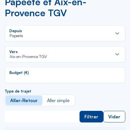
Papeete et Aix-en-
Provence TGV
Re
Depuis
da
Papeete
la
lis
Re
Vers
da
Aix-en-Provence TGV
la
lis
Budget (€)
Type de trajet
Aller-Retour
Aller simple
Filtrer
Vider