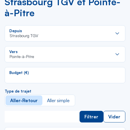
Strasbourg TGV et Pointe-
à-Pitre
Re
Depuis
da
Strasbourg TGV
la
lis
Re
Vers
da
Pointe-à-Pitre
la
lis
Budget (€)
Type de trajet
Aller-Retour
Aller simple
Filtrer
Vider