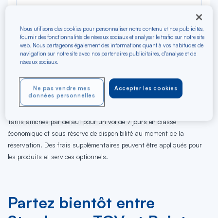
Nous utilisons des cookies pour personnaliser notre contenu et nos publicités,
fournir des fonctionnalités de réseaux sociaux et analyser le trafic sur notre site
web. Nous partageons également des informations quant à vos habitudes de
navigation sur notre site avec nos partenaires publicitaires, d'analyse et de
réseaux sociaux.
08
09
10
11
12
13
14
15
16
17
18
19
Sa
Di
Lu
Ma
Me
Je
Ve
Sa
Di
Lu
Ma
Me
Ne pas vendre mes
Accepter les cookies
données personnelles
AOÛ
Tarifs affichés par défaut pour un vol de 7 jours en classe
économique et sous réserve de disponibilité au moment de la
réservation. Des frais supplémentaires peuvent être appliqués pour
les produits et services optionnels.
Partez bientôt entre