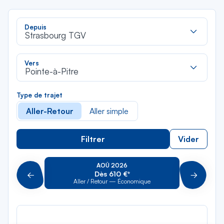
Rec
Depuis
dan
Strasbourg TGV
la
liste
Rec
Vers
dan
Pointe-à-Pitre
la
liste
Type de trajet
Aller-Retour
Aller simple
Filtrer
Vider
AOÛ 2026
Dès 610 €*
Précédent
Suivant
Aller / Retour — Économique
Aller