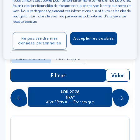
Nous utilisons des cookies pour personnaliser notre contenu et nos publicités,
Rec
Depuis
fournir des fonctionnalités de réseaux sociaux et analyser le trafic sur notre site
dan
Saint John's
web. Nous partageons également des informations quant à vos habitudes de
la
navigation sur notre site avec nos partenaires publicitaires, d'analyse et de
réseaux sociaux.
liste
Rec
Vers
dan
Pour aller vers
Ne pas vendre mes
Accepter les cookies
la
données personnelles
liste
Type de trajet
Aller-Retour
Aller simple
Filtrer
Vider
AOÛ 2026
N/A*
Précédent
Suivant
Aller / Retour — Économique
Aller