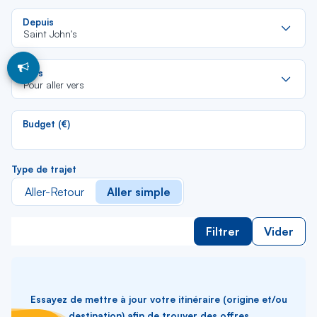
Re
Depuis
da
Saint John's
la
lis
Re
Vers
da
Pour aller vers
la
lis
Budget (€)
Type de trajet
Aller-Retour
Aller simple
Filtrer
Vider
Essayez de mettre à jour votre itinéraire (origine et/ou
destination) afin de trouver des offres