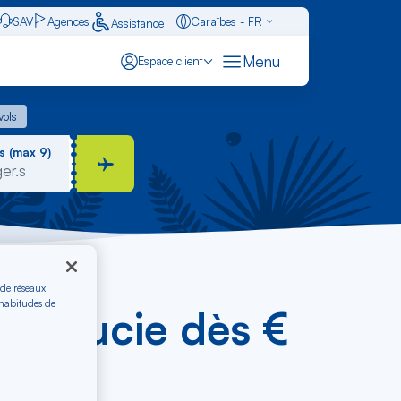
SAV
Agences
Caraïbes - FR
Assistance
Français - FR
Menu
Espace client
English - EN
 vols
vols
Español - ES
s (max 9)
 de réseaux
 habitudes de
te-Lucie dès €