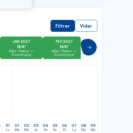
Filtrer
Vider
JAN 2027
FÉV 2027
MAR 2027
N/A*
N/A*
N/A*
Suivant
Aller / Retour —
Aller / Retour —
Aller / Retour —
Économique
Économique
Économique
0
31
01
02
03
04
05
06
07
08
09
10
11
12
13
Lu
Ma
Me
Je
Ve
Sa
Di
Lu
Ma
Me
Je
Ve
Sa
Di