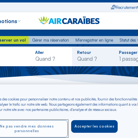
Recrutement
otions
erver un vol
Gérer ma réservation
M'enregistrer en ligne
Statut des
server un vol
Gérer ma réservation
M'enregistrer en ligne
Statut des 
Rechercher
Aller
Retour
Passager
dans
la
liste
int-Domingue - Sainte-Lucie
s des cookies pour personnaliser notre contenu et nos publicités, fournir des fonctionnalités
alyser le trafic sur notre site web. Nous partageons également des informations quant à vos
aint-Domingue - Sain
r notre site avec nos partenaires publicitaires, d'analyse et de réseaux sociaux.
Ne pas vendre mes données
Accepter les cookies
personnelles