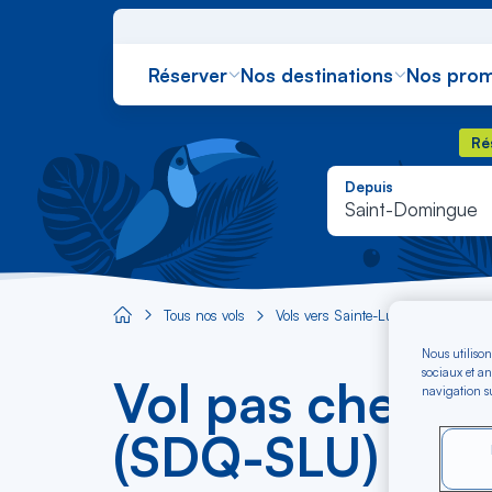
Réserver
Nos destinations
Nos prom
Rés
Ré
Depuis
Saint-Domingue
Tous nos vols
Vols vers Sainte-Lucie
Vol Sa
Aircaraibes.com
Nous utilison
sociaux et an
Vol pas cher S
navigation su
(SDQ-SLU)