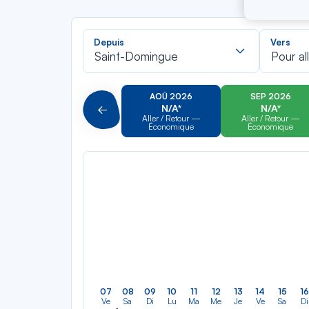
Recherch
Depuis
Vers
dans
Saint-Domingue
Pour al
la
liste
AOÛ 2026
SEP 2026
N/A*
N/A*
Précédent
Aller / Retour —
Aller / Retour —
Économique
Économique
07
08
09
10
11
12
13
14
15
16
Ve
Sa
Di
Lu
Ma
Me
Je
Ve
Sa
Di