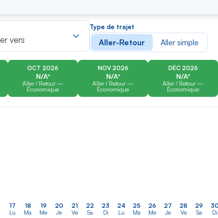
er
Rechercher
Type de trajet
dans
ler vers
Aller-Retour
Aller simple
la
liste
OCT 2026
NOV 2026
DÉC 2026
N/A*
N/A*
N/A*
Aller / Retour —
Aller / Retour —
Aller / Retour —
Économique
Économique
Économique
17
18
19
20
21
22
23
24
25
26
27
28
29
3
Lu
Ma
Me
Je
Ve
Sa
Di
Lu
Ma
Me
Je
Ve
Sa
Di