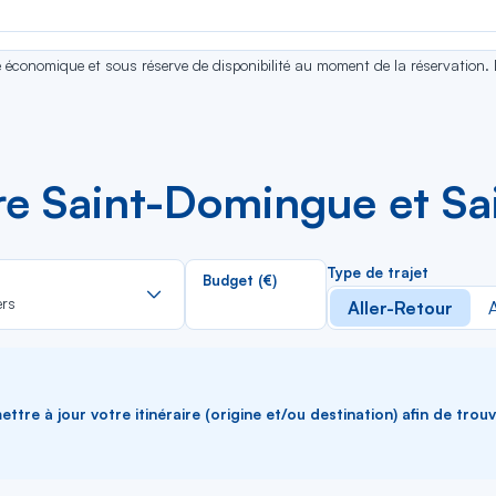
se économique et sous réserve de disponibilité au moment de la réservation.
re Saint-Domingue et Sa
Rechercher
Type de trajet
Budget (€)
dans
ers
Aller-Retour
A
la
liste
ttre à jour votre itinéraire (origine et/ou destination) afin de trou