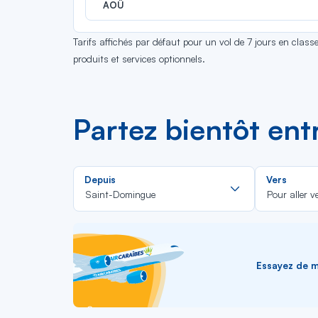
AOÛ
Tarifs affichés par défaut pour un vol de 7 jours en clas
produits et services optionnels.
Partez bientôt ent
Rechercher
Depuis
Vers
dans
Saint-Domingue
Pour aller v
la
liste
Essayez de me