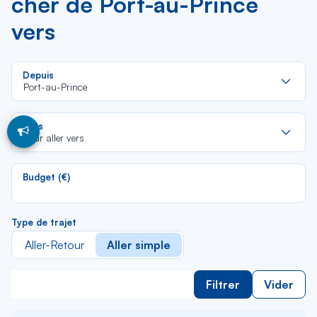
cher de Port-au-Prince
vers
Re
Depuis
da
Port-au-Prince
la
lis
Re
Vers
da
Pour aller vers
la
lis
Budget (€)
Type de trajet
Aller-Retour
Aller simple
Filtrer
Vider