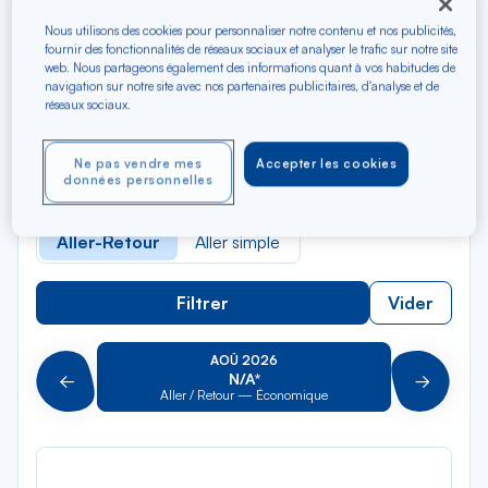
Nous utilisons des cookies pour personnaliser notre contenu et nos publicités,
Rec
fournir des fonctionnalités de réseaux sociaux et analyser le trafic sur notre site
Depuis
web. Nous partageons également des informations quant à vos habitudes de
dan
Port-au-Prince
navigation sur notre site avec nos partenaires publicitaires, d'analyse et de
la
réseaux sociaux.
liste
Rec
Vers
dan
Pour aller vers
Ne pas vendre mes
Accepter les cookies
la
données personnelles
liste
Type de trajet
Aller-Retour
Aller simple
Filtrer
Vider
AOÛ 2026
N/A*
Précédent
Suivant
Aller / Retour — Économique
Aller