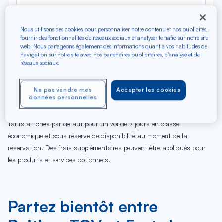
Nous utilisons des cookies pour personnaliser notre contenu et nos publicités,
fournir des fonctionnalités de réseaux sociaux et analyser le trafic sur notre site
web. Nous partageons également des informations quant à vos habitudes de
navigation sur notre site avec nos partenaires publicitaires, d'analyse et de
réseaux sociaux.
07
08
09
10
11
12
13
14
15
16
17
18
Ve
Sa
Di
Lu
Ma
Me
Je
Ve
Sa
Di
Lu
Ma
Ne pas vendre mes
Accepter les cookies
données personnelles
AOÛ
Tarifs affichés par défaut pour un vol de 7 jours en classe
économique et sous réserve de disponibilité au moment de la
réservation. Des frais supplémentaires peuvent être appliqués pour
les produits et services optionnels.
Partez bientôt entre