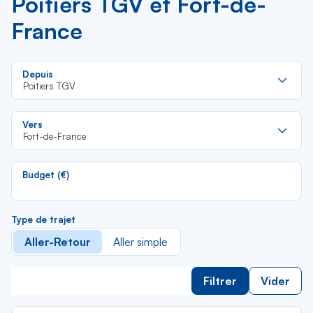
Poitiers TGV et Fort-de-
France
Re
Depuis
da
Poitiers TGV
la
lis
Re
Vers
da
Fort-de-France
la
lis
Budget (€)
Type de trajet
Aller-Retour
Aller simple
Filtrer
Vider