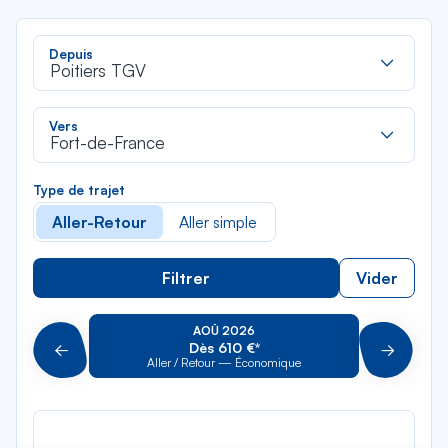
Rec
Depuis
dan
Poitiers TGV
la
liste
Rec
Vers
dan
Fort-de-France
la
liste
Type de trajet
Aller-Retour
Aller simple
Filtrer
Vider
AOÛ 2026
Dès 610 €*
Précédent
Suivant
Aller / Retour — Économique
Aller